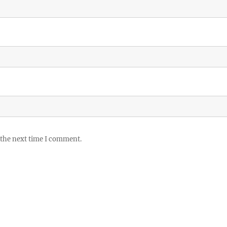
 the next time I comment.