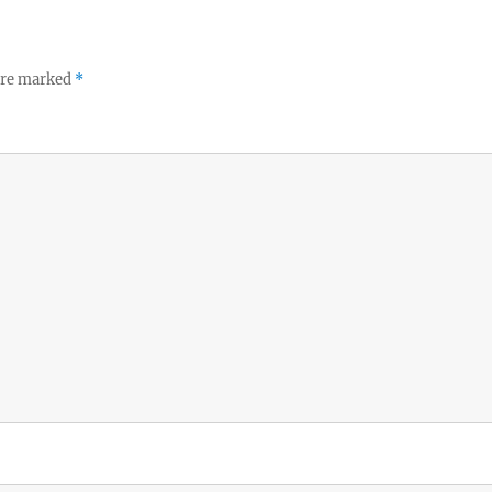
 are marked
*