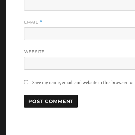
EMAIL
*
WEBSITE
Save my name, email, and website in this browser for