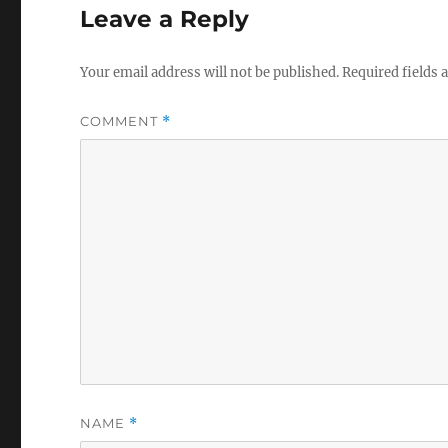
Leave a Reply
Your email address will not be published.
Required fields
COMMENT
*
NAME
*