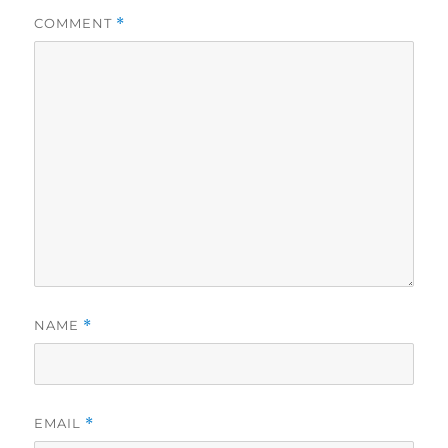
COMMENT
*
NAME
*
EMAIL
*