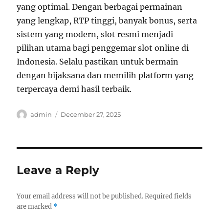
yang optimal. Dengan berbagai permainan
yang lengkap, RTP tinggi, banyak bonus, serta
sistem yang modern, slot resmi menjadi
pilihan utama bagi penggemar slot online di
Indonesia. Selalu pastikan untuk bermain
dengan bijaksana dan memilih platform yang
terpercaya demi hasil terbaik.
Author
Posted
admin
December 27, 2025
on
Leave a Reply
Your email address will not be published.
Required fields
are marked
*