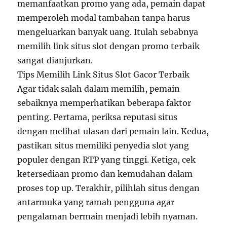
memanfaatkan promo yang ada, pemain dapat
memperoleh modal tambahan tanpa harus
mengeluarkan banyak uang. Itulah sebabnya
memilih link situs slot dengan promo terbaik
sangat dianjurkan.
Tips Memilih Link Situs Slot Gacor Terbaik
Agar tidak salah dalam memilih, pemain
sebaiknya memperhatikan beberapa faktor
penting. Pertama, periksa reputasi situs
dengan melihat ulasan dari pemain lain. Kedua,
pastikan situs memiliki penyedia slot yang
populer dengan RTP yang tinggi. Ketiga, cek
ketersediaan promo dan kemudahan dalam
proses top up. Terakhir, pilihlah situs dengan
antarmuka yang ramah pengguna agar
pengalaman bermain menjadi lebih nyaman.