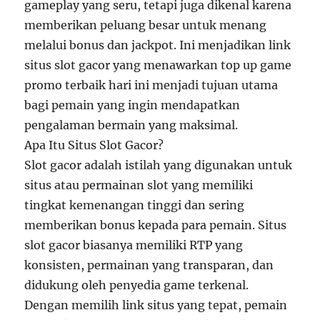
gameplay yang seru, tetapi juga dikenal karena
memberikan peluang besar untuk menang
melalui bonus dan jackpot. Ini menjadikan link
situs slot gacor yang menawarkan top up game
promo terbaik hari ini menjadi tujuan utama
bagi pemain yang ingin mendapatkan
pengalaman bermain yang maksimal.
Apa Itu Situs Slot Gacor?
Slot gacor adalah istilah yang digunakan untuk
situs atau permainan slot yang memiliki
tingkat kemenangan tinggi dan sering
memberikan bonus kepada para pemain. Situs
slot gacor biasanya memiliki RTP yang
konsisten, permainan yang transparan, dan
didukung oleh penyedia game terkenal.
Dengan memilih link situs yang tepat, pemain