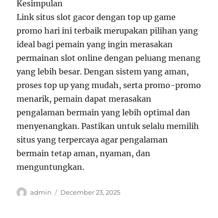
Kesimpulan
Link situs slot gacor dengan top up game
promo hari ini terbaik merupakan pilihan yang
ideal bagi pemain yang ingin merasakan
permainan slot online dengan peluang menang
yang lebih besar. Dengan sistem yang aman,
proses top up yang mudah, serta promo-promo
menarik, pemain dapat merasakan
pengalaman bermain yang lebih optimal dan
menyenangkan. Pastikan untuk selalu memilih
situs yang terpercaya agar pengalaman
bermain tetap aman, nyaman, dan
menguntungkan.
Author
Posted
admin
December 23, 2025
on