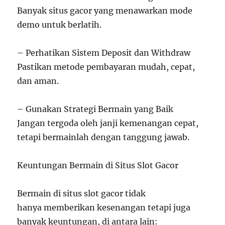
Banyak situs gacor yang menawarkan mode
demo untuk berlatih.
– Perhatikan Sistem Deposit dan Withdraw
Pastikan metode pembayaran mudah, cepat,
dan aman.
– Gunakan Strategi Bermain yang Baik
Jangan tergoda oleh janji kemenangan cepat,
tetapi bermainlah dengan tanggung jawab.
Keuntungan Bermain di Situs Slot Gacor
Bermain di situs slot gacor tidak
hanya memberikan kesenangan tetapi juga
banyak keuntungan, di antara lain: