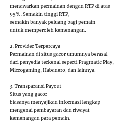
menawarkan permainan dengan RTP di atas
95%. Semakin tinggi RTP,
semakin banyak peluang bagi pemain
untuk memperoleh kemenangan.
2. Provider Terpercaya
Permainan di situs gacor umumnya berasal
dari penyedia terkenal seperti Pragmatic Play,
Microgaming, Habanero, dan lainnya.
3. Transparansi Payout
Situs yang gacor
biasanya menyajikan informasi lengkap
mengenai pembayaran dan riwayat
kemenangan para pemain.