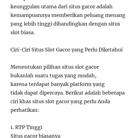
keunggulan utama dari situs gacor adalah
kemampuannya memberikan peluang menang
yang lebih tinggi dibandingkan dengan situs
slot biasa.
Ciri-Ciri Situs Slot Gacor yang Perlu Diketahui
Menentukan pilihan situs slot gacor
bukanlah suatu tugas yang mudah,
karena terdapat banyak platform yang
tidak dapat dipercaya. Berikut adalah beberapa
ciri khas situs slot gacor yang perlu Anda
perhatikan:
1. RTP Tinggi
Situs gacor biasanya