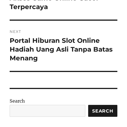
Terpercaya
NEXT
Portal Hiburan Slot Online
Next
post:
Hadiah Uang Asli Tanpa Batas
Menang
Search
SEARCH