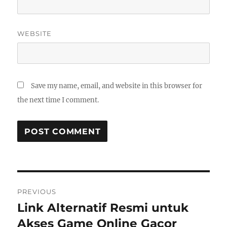
WEBSITE
Save my name, email, and website in this browser for
the next time I comment.
Post
PREVIOUS
navigation
Link Alternatif Resmi untuk
Previous
post:
Akses Game Online Gacor