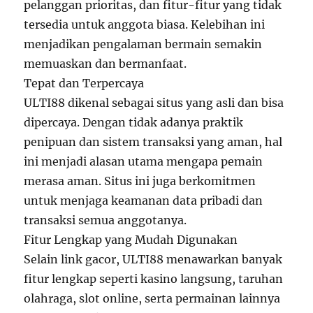
pelanggan prioritas, dan fitur-fitur yang tidak
tersedia untuk anggota biasa. Kelebihan ini
menjadikan pengalaman bermain semakin
memuaskan dan bermanfaat.
Tepat dan Terpercaya
ULTI88 dikenal sebagai situs yang asli dan bisa
dipercaya. Dengan tidak adanya praktik
penipuan dan sistem transaksi yang aman, hal
ini menjadi alasan utama mengapa pemain
merasa aman. Situs ini juga berkomitmen
untuk menjaga keamanan data pribadi dan
transaksi semua anggotanya.
Fitur Lengkap yang Mudah Digunakan
Selain link gacor, ULTI88 menawarkan banyak
fitur lengkap seperti kasino langsung, taruhan
olahraga, slot online, serta permainan lainnya