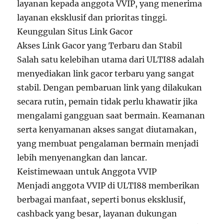
layanan kepada anggota VVIP, yang menerima
layanan eksklusif dan prioritas tinggi.
Keunggulan Situs Link Gacor
Akses Link Gacor yang Terbaru dan Stabil
Salah satu kelebihan utama dari ULTI88 adalah
menyediakan link gacor terbaru yang sangat
stabil. Dengan pembaruan link yang dilakukan
secara rutin, pemain tidak perlu khawatir jika
mengalami gangguan saat bermain. Keamanan
serta kenyamanan akses sangat diutamakan,
yang membuat pengalaman bermain menjadi
lebih menyenangkan dan lancar.
Keistimewaan untuk Anggota VVIP
Menjadi anggota VVIP di ULTI88 memberikan
berbagai manfaat, seperti bonus eksklusif,
cashback yang besar, layanan dukungan