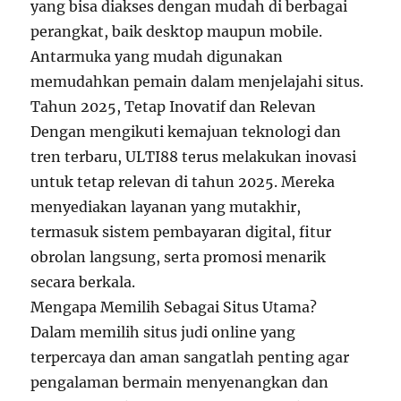
yang bisa diakses dengan mudah di berbagai
perangkat, baik desktop maupun mobile.
Antarmuka yang mudah digunakan
memudahkan pemain dalam menjelajahi situs.
Tahun 2025, Tetap Inovatif dan Relevan
Dengan mengikuti kemajuan teknologi dan
tren terbaru, ULTI88 terus melakukan inovasi
untuk tetap relevan di tahun 2025. Mereka
menyediakan layanan yang mutakhir,
termasuk sistem pembayaran digital, fitur
obrolan langsung, serta promosi menarik
secara berkala.
Mengapa Memilih Sebagai Situs Utama?
Dalam memilih situs judi online yang
terpercaya dan aman sangatlah penting agar
pengalaman bermain menyenangkan dan