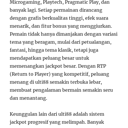
Microgaming, Playtech, Pragmatic Play, dan
banyak lagi. Setiap permainan dirancang
dengan grafis berkualitas tinggi, efek suara
menarik, dan fitur bonus yang menggiurkan.
Pemain tidak hanya dimanjakan dengan variasi
tema yang beragam, mulai dari petualangan,
fantasi, hingga tema klasik, tetapi juga
mendapatkan peluang besar untuk
memenangkan jackpot besar. Dengan RTP
(Return to Player) yang kompetitif, peluang
menang di ulti88 semakin terbuka lebar,
membuat pengalaman bermain semakin seru
dan menantang.
Keunggulan lain dari ulti88 adalah sistem
jackpot progresif yang melimpah. Banyak