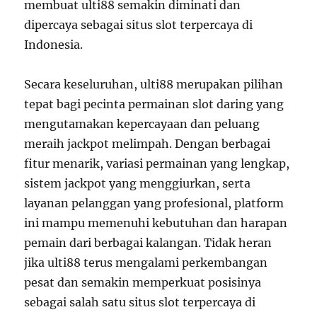
membuat ulti88 semakin diminati dan
dipercaya sebagai situs slot terpercaya di
Indonesia.
Secara keseluruhan, ulti88 merupakan pilihan
tepat bagi pecinta permainan slot daring yang
mengutamakan kepercayaan dan peluang
meraih jackpot melimpah. Dengan berbagai
fitur menarik, variasi permainan yang lengkap,
sistem jackpot yang menggiurkan, serta
layanan pelanggan yang profesional, platform
ini mampu memenuhi kebutuhan dan harapan
pemain dari berbagai kalangan. Tidak heran
jika ulti88 terus mengalami perkembangan
pesat dan semakin memperkuat posisinya
sebagai salah satu situs slot terpercaya di