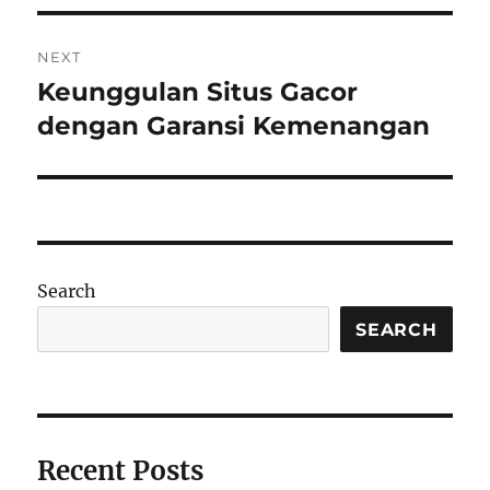
NEXT
Keunggulan Situs Gacor
Next
post:
dengan Garansi Kemenangan
Search
SEARCH
Recent Posts