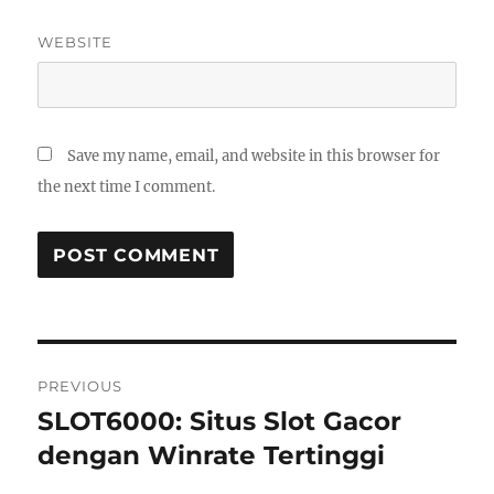
WEBSITE
Save my name, email, and website in this browser for
the next time I comment.
Post
PREVIOUS
navigation
SLOT6000: Situs Slot Gacor
Previous
post:
dengan Winrate Tertinggi