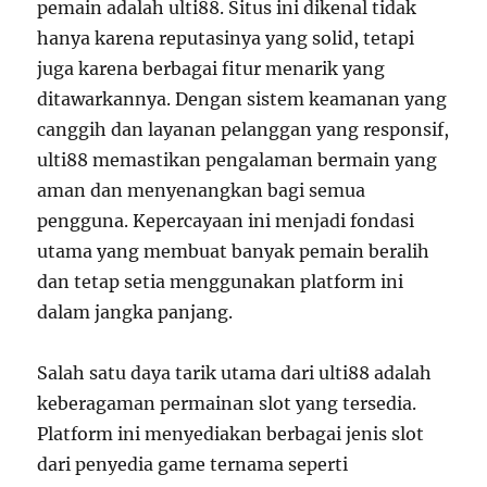
pemain adalah ulti88. Situs ini dikenal tidak
hanya karena reputasinya yang solid, tetapi
juga karena berbagai fitur menarik yang
ditawarkannya. Dengan sistem keamanan yang
canggih dan layanan pelanggan yang responsif,
ulti88 memastikan pengalaman bermain yang
aman dan menyenangkan bagi semua
pengguna. Kepercayaan ini menjadi fondasi
utama yang membuat banyak pemain beralih
dan tetap setia menggunakan platform ini
dalam jangka panjang.
Salah satu daya tarik utama dari ulti88 adalah
keberagaman permainan slot yang tersedia.
Platform ini menyediakan berbagai jenis slot
dari penyedia game ternama seperti