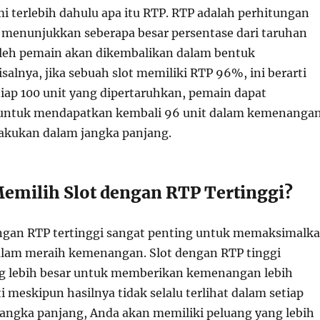
terlebih dahulu apa itu RTP. RTP adalah perhitungan
menunjukkan seberapa besar persentase dari taruhan
leh pemain akan dikembalikan dalam bentuk
alnya, jika sebuah slot memiliki RTP 96%, ini berarti
iap 100 unit yang dipertaruhkan, pemain dapat
ntuk mendapatkan kembali 96 unit dalam kemenangan
lakukan dalam jangka panjang.
milih Slot dengan RTP Tertinggi?
ngan RTP tertinggi sangat penting untuk memaksimalk
lam meraih kemenangan. Slot dengan RTP tinggi
g lebih besar untuk memberikan kemenangan lebih
rti meskipun hasilnya tidak selalu terlihat dalam setiap
jangka panjang, Anda akan memiliki peluang yang lebih