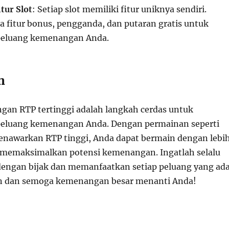
tur Slot
: Setiap slot memiliki fitur uniknya sendiri.
rja fitur bonus, pengganda, dan putaran gratis untuk
eluang kemenangan Anda.
n
ngan RTP tertinggi adalah langkah cerdas untuk
eluang kemenangan Anda. Dengan permainan seperti
nawarkan RTP tinggi, Anda dapat bermain dengan lebi
n memaksimalkan potensi kemenangan. Ingatlah selalu
engan bijak dan memanfaatkan setiap peluang yang ada
n dan semoga kemenangan besar menanti Anda!