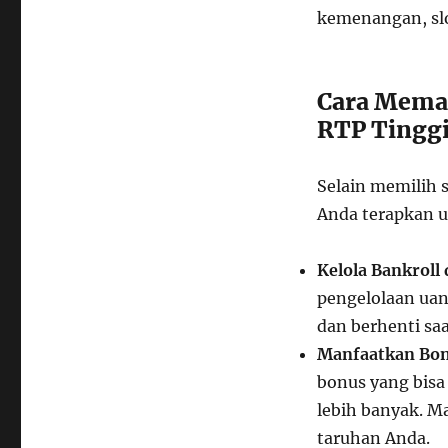
kemenangan, slot
Cara Mema
RTP Tingg
Selain memilih s
Anda terapkan 
Kelola Bankroll
pengelolaan uan
dan berhenti sa
Manfaatkan Bon
bonus yang bisa
lebih banyak. M
taruhan Anda.