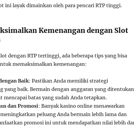
 ini layak dimainkan oleh para pencari RTP tinggi.
ksimalkan Kemenangan dengan Slot
i
lot dengan RTP tertinggi, ada beberapa tips yang bisa
untuk memaksimalkan kemenangan:
 dengan Baik
: Pastikan Anda memiliki strategi
g yang baik. Bermain dengan anggaran yang ditentukan
at mencapai batas yang sudah Anda tetapkan.
us dan Promosi
: Banyak kasino online menawarkan
 meningkatkan peluang Anda bermain lebih lama dan
anfaatkan promosi ini untuk mendapatkan nilai lebih dar