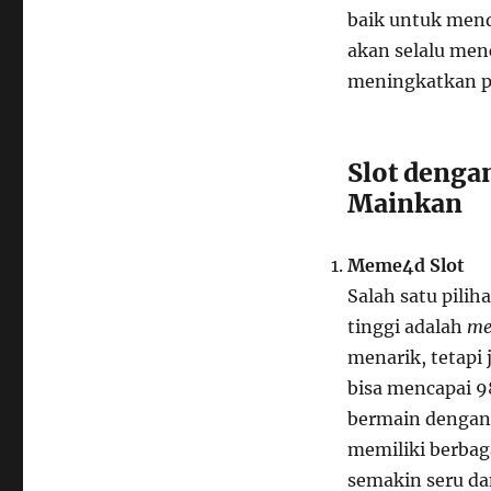
baik untuk men
akan selalu men
meningkatkan p
Slot denga
Mainkan
Meme4d Slot
Salah satu pili
tinggi adalah
me
menarik, tetapi
bisa mencapai 
bermain dengan 
memiliki berbag
semakin seru d