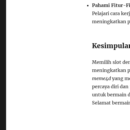
Pahami Fitur-Fi
Pelajari cara ke
meningkatkan p
Kesimpula
Memilih slot de
meningkatkan p
meme4d
yang me
percaya diri da
untuk bermain d
Selamat bermai