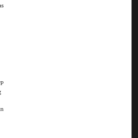
as
TP
g
in