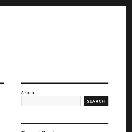
Search
SEARCH