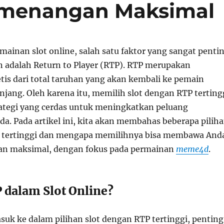
emenangan Maksimal
mainan slot online, salah satu faktor yang sangat penti
n adalah Return to Player (RTP). RTP merupakan
tis dari total taruhan yang akan kembali ke pemain
njang. Oleh karena itu, memilih slot dengan RTP terting
rategi yang cerdas untuk meningkatkan peluang
. Pada artikel ini, kita akan membahas beberapa pilih
P tertinggi dan mengapa memilihnya bisa membawa And
n maksimal, dengan fokus pada permainan
meme4d
.
P dalam Slot Online?
suk ke dalam pilihan slot dengan RTP tertinggi, penting