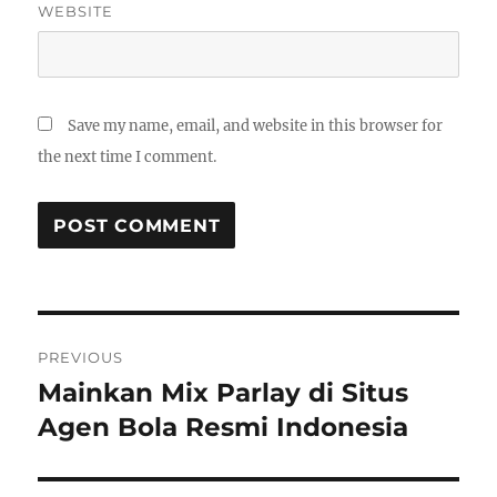
WEBSITE
Save my name, email, and website in this browser for
the next time I comment.
Post
PREVIOUS
navigation
Mainkan Mix Parlay di Situs
Previous
post:
Agen Bola Resmi Indonesia