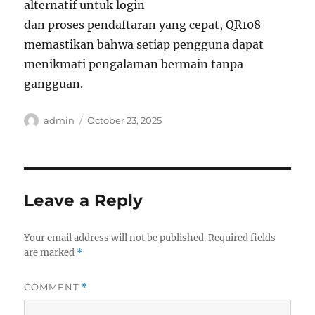
alternatif untuk login
dan proses pendaftaran yang cepat, QR108
memastikan bahwa setiap pengguna dapat
menikmati pengalaman bermain tanpa
gangguan.
Author
Posted
admin
October 23, 2025
on
Leave a Reply
Your email address will not be published.
Required fields
are marked
*
COMMENT
*