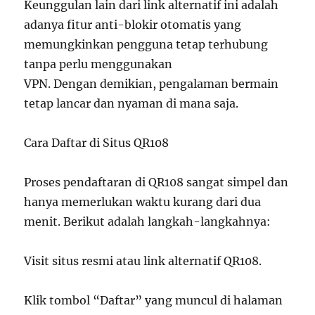
Keunggulan lain dari link alternatif ini adalah
adanya fitur anti-blokir otomatis yang
memungkinkan pengguna tetap terhubung
tanpa perlu menggunakan
VPN. Dengan demikian, pengalaman bermain
tetap lancar dan nyaman di mana saja.
Cara Daftar di Situs QR108
Proses pendaftaran di QR108 sangat simpel dan
hanya memerlukan waktu kurang dari dua
menit. Berikut adalah langkah-langkahnya:
Visit situs resmi atau link alternatif QR108.
Klik tombol “Daftar” yang muncul di halaman