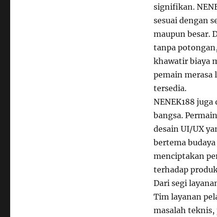
signifikan. NEN
sesuai dengan s
maupun besar. Da
tanpa potongan,
khawatir biaya
pemain merasa l
tersedia.
NENEK188 juga 
bangsa. Permai
desain UI/UX ya
bertema budaya 
menciptakan pe
terhadap produk
Dari segi laya
Tim layanan pel
masalah teknis,