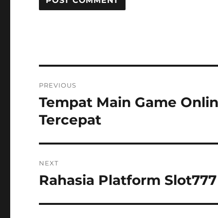
Post
PREVIOUS
navigation
Tempat Main Game Onlin
Previous
post:
Tercepat
NEXT
Rahasia Platform Slot777
Next
post: