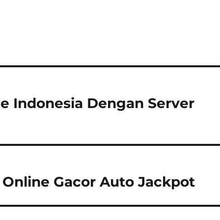
e Indonesia Dengan Server
 Online Gacor Auto Jackpot