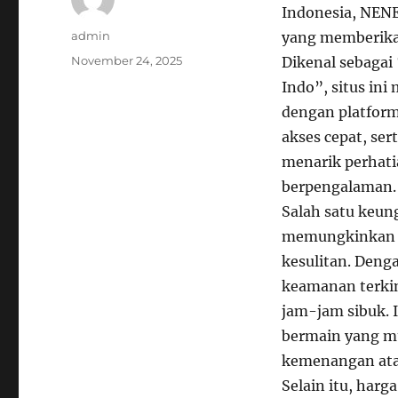
Indonesia, NENE
Author
admin
yang memberika
Posted
November 24, 2025
Dikenal sebagai
on
Indo”, situs in
dengan platfor
akses cepat, se
menarik perhati
berpengalaman.
Salah satu keun
memungkinkan p
kesulitan. Denga
keamanan terkin
jam-jam sibuk. 
bermain yang mu
kemenangan at
Selain itu, harg