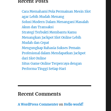
Recent Posts
Cara Memahami Pola Permainan Mesin Slot
agar Lebih Mudah Menang
Solusi Modern Dalam Menangani Masalah
Akun dan Transaksi
Strategi Terbukti Membantu Kamu
Menangkan Jackpot Slot Online Lebih
Mudah dan Cepat
Mengungkap Rahasia Sukses Pemain
Profesional dalam Mendapatkan Jackpot
dari Slot Online
Situs Game Online Terpercaya dengan
Performa Tinggi Setiap Hari
Recent Comments
A WordPress Commenter
on
Hello world!