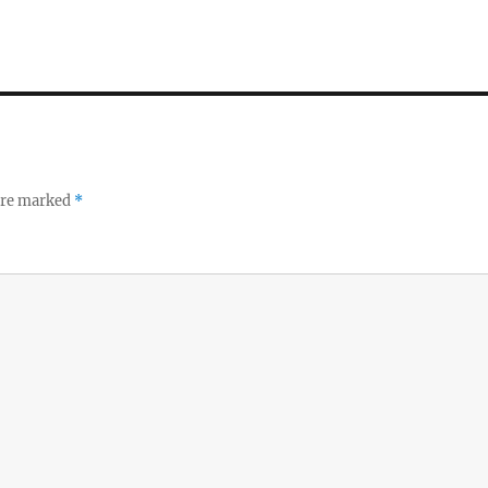
 are marked
*