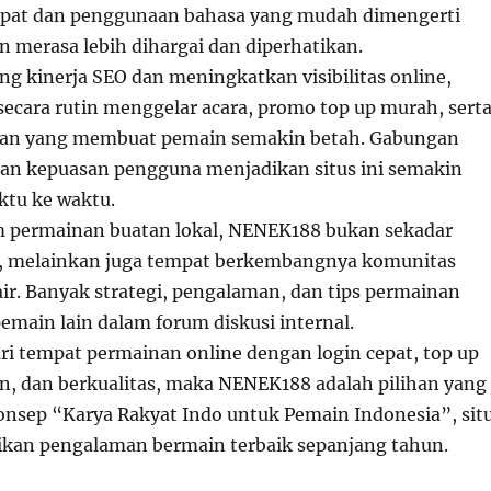
epat dan penggunaan bahasa yang mudah dimengerti
merasa lebih dihargai dan diperhatikan.
 kinerja SEO dan meningkatkan visibilitas online,
ecara rutin menggelar acara, promo top up murah, sert
rian yang membuat pemain semakin betah. Gabungan
l dan kepuasan pengguna menjadikan situs ini semakin
ktu ke waktu.
m permainan buatan lokal, NENEK188 bukan sekadar
, melainkan juga tempat berkembangnya komunitas
air. Banyak strategi, pengalaman, dan tips permainan
emain lain dalam forum diskusi internal.
ri tempat permainan online dengan login cepat, top up
n, dan berkualitas, maka NENEK188 adalah pilihan yang
onsep “Karya Rakyat Indo untuk Pemain Indonesia”, sit
ikan pengalaman bermain terbaik sepanjang tahun.