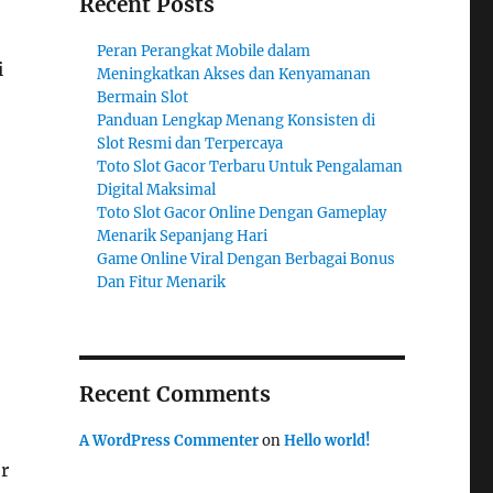
Recent Posts
Peran Perangkat Mobile dalam
i
Meningkatkan Akses dan Kenyamanan
Bermain Slot
Panduan Lengkap Menang Konsisten di
Slot Resmi dan Terpercaya
Toto Slot Gacor Terbaru Untuk Pengalaman
Digital Maksimal
Toto Slot Gacor Online Dengan Gameplay
Menarik Sepanjang Hari
Game Online Viral Dengan Berbagai Bonus
Dan Fitur Menarik
Recent Comments
A WordPress Commenter
on
Hello world!
r