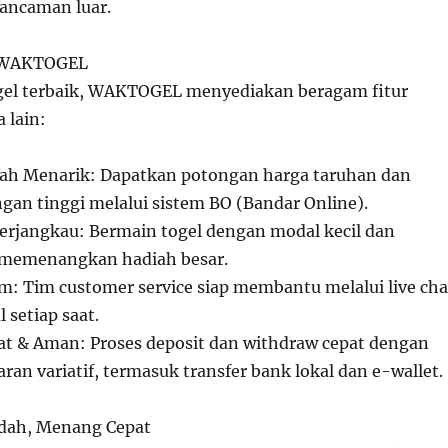
 ancaman luar.
n WAKTOGEL
ogel terbaik, WAKTOGEL menyediakan beragam fitur
 lain:
iah Menarik: Dapatkan potongan harga taruhan dan
an tinggi melalui sistem BO (Bandar Online).
erjangkau: Bermain togel dengan modal kecil dan
memenangkan hadiah besar.
m: Tim customer service siap membantu melalui live cha
 setiap saat.
at & Aman: Proses deposit dan withdraw cepat dengan
an variatif, termasuk transfer bank lokal dan e-wallet.
dah, Menang Cepat