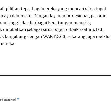
 pilihan tepat bagi mereka yang mencari situs togel
ercaya dan resmi. Dengan layanan profesional, pasaran
an tinggi, dan berbagai keuntungan menarik,
inobatkan sebagai situs togel terbaik saat ini. Jadi,
tuk bergabung dengan WAKTOGEL sekarang juga melalui
 mereka.
 are marked
*