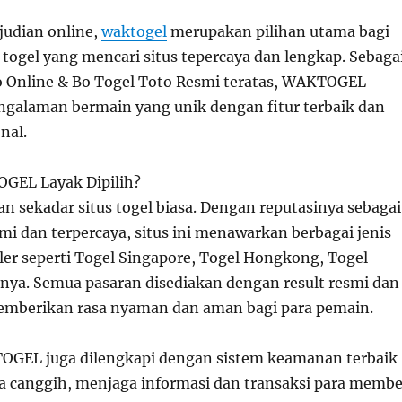
judian online,
waktogel
merupakan pilihan utama bagi
togel yang mencari situs tepercaya dan lengkap. Sebaga
o Online & Bo Togel Toto Resmi teratas, WAKTOGEL
galaman bermain yang unik dengan fitur terbaik dan
nal.
EL Layak Dipilih?
sekadar situs togel biasa. Dengan reputasinya sebagai
mi dan terpercaya, situs ini menawarkan berbagai jenis
ler seperti Togel Singapore, Togel Hongkong, Togel
nnya. Semua pasaran disediakan dengan result resmi dan
emberikan rasa nyaman dan aman bagi para pemain.
TOGEL juga dilengkapi dengan sistem keamanan terbaik
ta canggih, menjaga informasi dan transaksi para membe