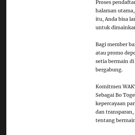
Proses pendafta
halaman utama, 
itu, Anda bisa 
untuk dimainka
Bagi member ba
atau promo dep
setia bermain d
bergabung.
Komitmen WAKT
Sebagai Bo Tog
kepercayaan par
dan transparan,
tentang bermain