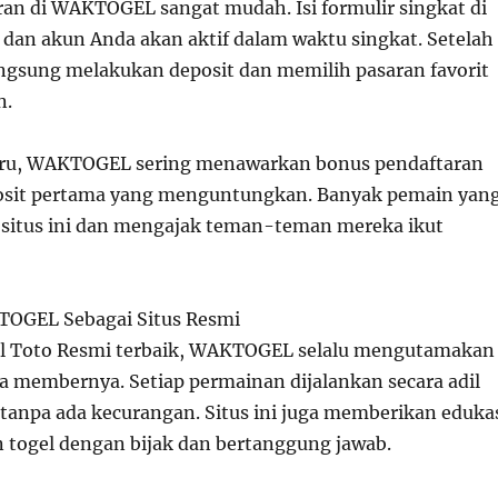
ran di WAKTOGEL sangat mudah. Isi formulir singkat di
dan akun Anda akan aktif dalam waktu singkat. Setelah
langsung melakukan deposit dan memilih pasaran favorit
n.
ru, WAKTOGEL sering menawarkan bonus pendaftaran
osit pertama yang menguntungkan. Banyak pemain yan
i situs ini dan mengajak teman-teman mereka ikut
OGEL Sebagai Situs Resmi
el Toto Resmi terbaik, WAKTOGEL selalu mengutamakan
a membernya. Setiap permainan dijalankan secara adil
 tanpa ada kecurangan. Situs ini juga memberikan eduka
 togel dengan bijak dan bertanggung jawab.