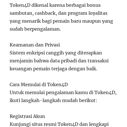
Token4D dikenal karena berbagai bonus
sambutan, cashback, dan program loyalitas
yang menarik bagi pemain baru maupun yang
sudah berpengalaman.
Keamanan dan Privasi
Sistem enkripsi canggih yang diterapkan
menjamin bahwa data pribadi dan transaksi
keuangan pemain terjaga dengan baik.
Cara Memulai di Token4D
Untuk memulai pengalaman kamu di Token4D,
ikuti langkah-langkah mudah berikut:
Registrasi Akun
Kunjungi situs resmi Token4D dan lengkapi