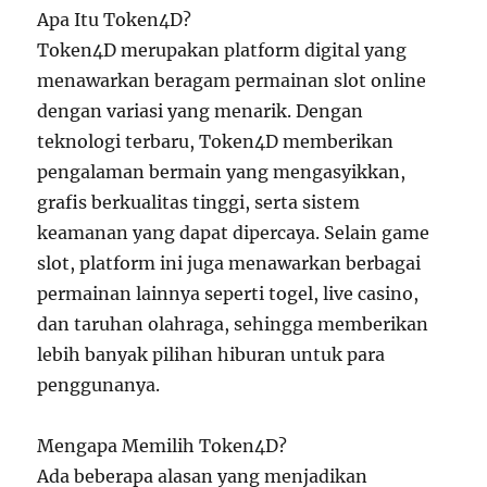
Apa Itu Token4D?
Token4D merupakan platform digital yang
menawarkan beragam permainan slot online
dengan variasi yang menarik. Dengan
teknologi terbaru, Token4D memberikan
pengalaman bermain yang mengasyikkan,
grafis berkualitas tinggi, serta sistem
keamanan yang dapat dipercaya. Selain game
slot, platform ini juga menawarkan berbagai
permainan lainnya seperti togel, live casino,
dan taruhan olahraga, sehingga memberikan
lebih banyak pilihan hiburan untuk para
penggunanya.
Mengapa Memilih Token4D?
Ada beberapa alasan yang menjadikan