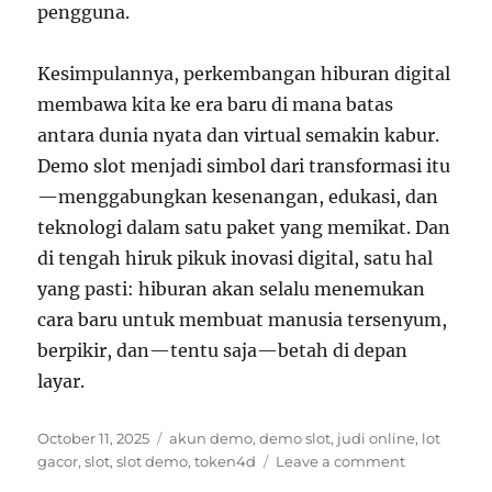
pengguna.
Kesimpulannya, perkembangan hiburan digital
membawa kita ke era baru di mana batas
antara dunia nyata dan virtual semakin kabur.
Demo slot menjadi simbol dari transformasi itu
—menggabungkan kesenangan, edukasi, dan
teknologi dalam satu paket yang memikat. Dan
di tengah hiruk pikuk inovasi digital, satu hal
yang pasti: hiburan akan selalu menemukan
cara baru untuk membuat manusia tersenyum,
berpikir, dan—tentu saja—betah di depan
layar.
Posted
Tags
October 11, 2025
akun demo
,
demo slot
,
judi online
,
lot
on
on
gacor
,
slot
,
slot demo
,
token4d
Leave a comment
Menyelami