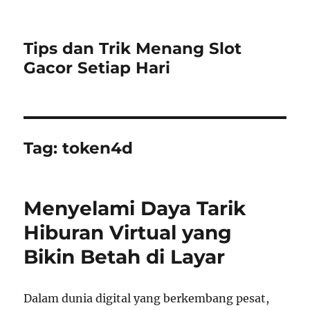
Tips dan Trik Menang Slot
Gacor Setiap Hari
Tag:
token4d
Menyelami Daya Tarik
Hiburan Virtual yang
Bikin Betah di Layar
Dalam dunia digital yang berkembang pesat,