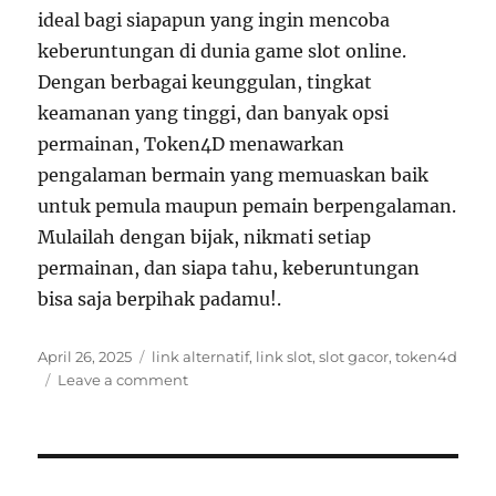
ideal bagi siapapun yang ingin mencoba
keberuntungan di dunia game slot online.
Dengan berbagai keunggulan, tingkat
keamanan yang tinggi, dan banyak opsi
permainan, Token4D menawarkan
pengalaman bermain yang memuaskan baik
untuk pemula maupun pemain berpengalaman.
Mulailah dengan bijak, nikmati setiap
permainan, dan siapa tahu, keberuntungan
bisa saja berpihak padamu!.
Posted
Tags
April 26, 2025
link alternatif
,
link slot
,
slot gacor
,
token4d
on
on
Leave a comment
Mulai
dari
Nol:
Panduan
Pemula