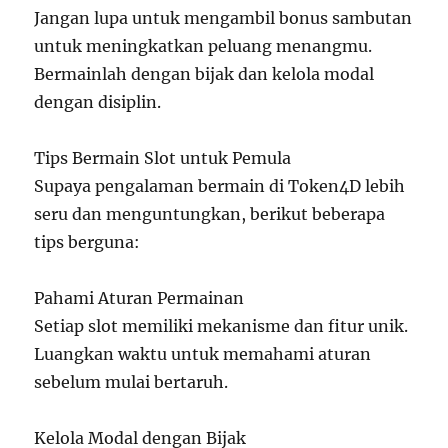
Jangan lupa untuk mengambil bonus sambutan
untuk meningkatkan peluang menangmu.
Bermainlah dengan bijak dan kelola modal
dengan disiplin.
Tips Bermain Slot untuk Pemula
Supaya pengalaman bermain di Token4D lebih
seru dan menguntungkan, berikut beberapa
tips berguna:
Pahami Aturan Permainan
Setiap slot memiliki mekanisme dan fitur unik.
Luangkan waktu untuk memahami aturan
sebelum mulai bertaruh.
Kelola Modal dengan Bijak