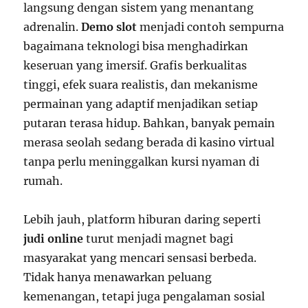
langsung dengan sistem yang menantang
adrenalin.
Demo slot
menjadi contoh sempurna
bagaimana teknologi bisa menghadirkan
keseruan yang imersif. Grafis berkualitas
tinggi, efek suara realistis, dan mekanisme
permainan yang adaptif menjadikan setiap
putaran terasa hidup. Bahkan, banyak pemain
merasa seolah sedang berada di kasino virtual
tanpa perlu meninggalkan kursi nyaman di
rumah.
Lebih jauh, platform hiburan daring seperti
judi online
turut menjadi magnet bagi
masyarakat yang mencari sensasi berbeda.
Tidak hanya menawarkan peluang
kemenangan, tetapi juga pengalaman sosial