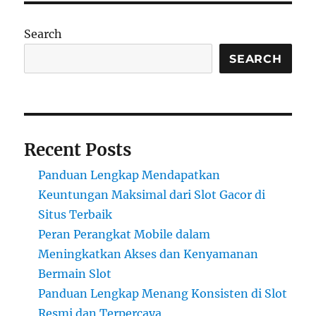
Search
SEARCH
Recent Posts
Panduan Lengkap Mendapatkan
Keuntungan Maksimal dari Slot Gacor di
Situs Terbaik
Peran Perangkat Mobile dalam
Meningkatkan Akses dan Kenyamanan
Bermain Slot
Panduan Lengkap Menang Konsisten di Slot
Resmi dan Terpercaya