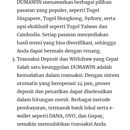
DUMAWIN menawarkan berbagai pilihan
pasaran yang populer, seperti Togel
Singapore, Togel Hongkong, Sydney, serta
opsi eksklusif seperti Togel Taiwan dan
Cambodia. Setiap pasaran menyediakan
hasil resmi yang bisa diverifikasi, sehingga
Anda dapat bermain dengan tenang.
Transaksi Deposit dan Withdraw yang Cepat
Salah satu keunggulan DUMAWIN adalah
kemudahan dalam transaksi. Dengan sistem
otomatis yang beroperasi 24 jam, proses
deposit dan penarikan dapat diselesaikan
dalam hitungan menit. Berbagai metode
pembayaran, termasuk bank lokal serta e-
wallet seperti DANA, OVO, dan Gopay,
semakin memudahkan transaksi Anda.