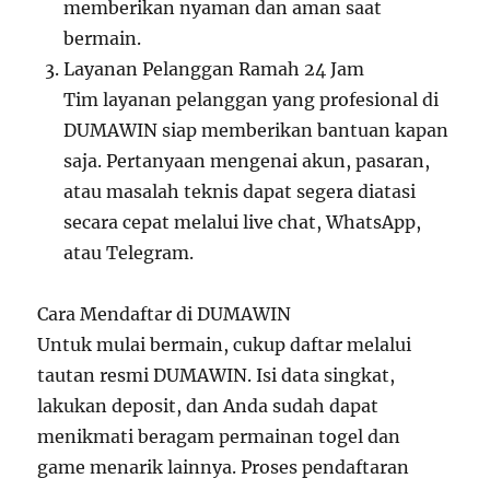
memberikan nyaman dan aman saat
bermain.
Layanan Pelanggan Ramah 24 Jam
Tim layanan pelanggan yang profesional di
DUMAWIN siap memberikan bantuan kapan
saja. Pertanyaan mengenai akun, pasaran,
atau masalah teknis dapat segera diatasi
secara cepat melalui live chat, WhatsApp,
atau Telegram.
Cara Mendaftar di DUMAWIN
Untuk mulai bermain, cukup daftar melalui
tautan resmi DUMAWIN. Isi data singkat,
lakukan deposit, dan Anda sudah dapat
menikmati beragam permainan togel dan
game menarik lainnya. Proses pendaftaran