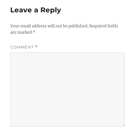
Leave a Reply
Your email address will not be published.
Required fields
are marked
*
COMMENT
*