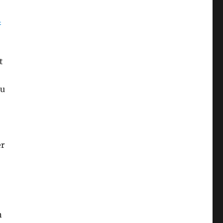
1
t
lu
er
n