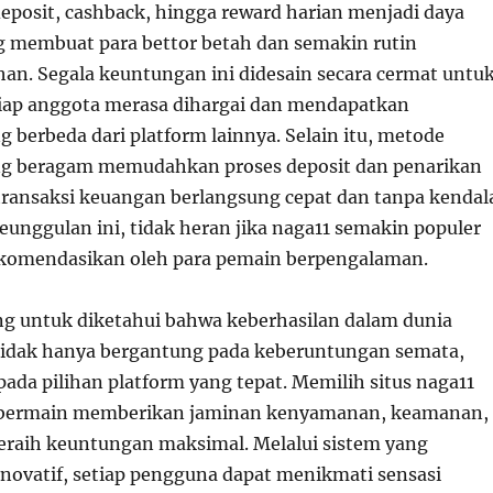
eposit, cashback, hingga reward harian menjadi daya
g membuat para bettor betah dan semakin rutin
an. Segala keuntungan ini didesain secara cermat untu
iap anggota merasa dihargai dan mendapatkan
 berbeda dari platform lainnya. Selain itu, metode
g beragam memudahkan proses deposit dan penarikan
transaksi keuangan berlangsung cepat dan tanpa kendal
eunggulan ini, tidak heran jika naga11 semakin populer
ekomendasikan oleh para pemain berpengalaman.
ng untuk diketahui bahwa keberhasilan dalam dunia
tidak hanya bergantung pada keberuntungan semata,
ada pilihan platform yang tepat. Memilih situs naga11
 bermain memberikan jaminan kenyamanan, keamanan,
eraih keuntungan maksimal. Melalui sistem yang
inovatif, setiap pengguna dapat menikmati sensasi