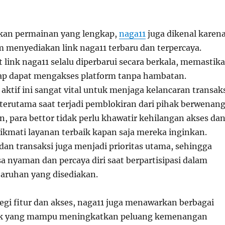
kan permainan yang lengkap,
naga11
juga dikenal karen
m menyediakan link naga11 terbaru dan terpercaya.
t link naga11 selalu diperbarui secara berkala, memastik
ap dapat mengakses platform tanpa hambatan.
aktif ini sangat vital untuk menjaga kelancaran transak
terutama saat terjadi pemblokiran dari pihak berwenang
, para bettor tidak perlu khawatir kehilangan akses da
ikmati layanan terbaik kapan saja mereka inginkan.
an transaksi juga menjadi prioritas utama, sehingga
 nyaman dan percaya diri saat berpartisipasi dalam
 taruhan yang disediakan.
egi fitur dan akses, naga11 juga menawarkan berbagai
ik yang mampu meningkatkan peluang kemenangan