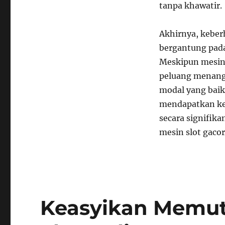
tanpa khawatir.
Akhirnya, keber
bergantung pada
Meskipun mesin 
peluang menang l
modal yang baik
mendapatkan keu
secara signifika
mesin slot gac
Keasyikan Memut