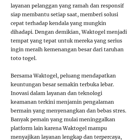
layanan pelanggan yang ramah dan responsif
siap membantu setiap saat, memberi solusi
cepat terhadap kendala yang mungkin
dihadapi. Dengan demikian, Waktogel menjadi
tempat yang tepat untuk mereka yang serius
ingin meraih kemenangan besar dari taruhan
toto togel.
Bersama Waktogel, peluang mendapatkan
keuntungan besar semakin terbuka lebar.
Inovasi dalam layanan dan teknologi
keamanan terkini menjamin pengalaman
bermain yang menyenangkan dan bebas stres.
Banyak pemain yang mulai meninggalkan
platform lain karena Waktogel mampu
menyajikan layanan lengkap dan terpercaya,