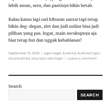
lebih aman, seru, dan pastinya bikin betah.
Kalau kamu lagi cari hiburan santai tapi tetap
bikin deg-degan, slot dan judi online bisa jadi
pilihan yang pas. Ingat, main secukupnya aja
biar tetap fun dan nggak kebablasan!
Posted
Tags
September 15, 2025
agen togel
,
bukti4d
,
bukti4d login
,
on
on
situs bukti4d
,
situs toto
,
toto togel
Leave a comment
Serunya
Dunia
Hiburan
Digital
yang
Search
Bikin
Betah
SEARCH
Online