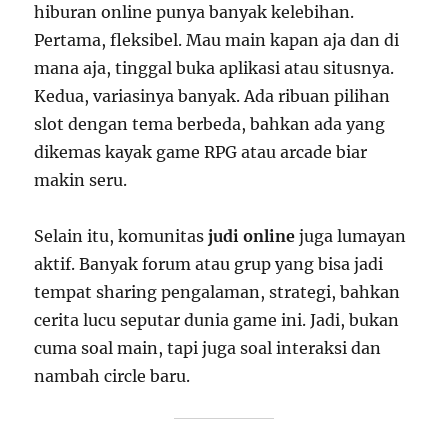
hiburan online punya banyak kelebihan.
Pertama, fleksibel. Mau main kapan aja dan di
mana aja, tinggal buka aplikasi atau situsnya.
Kedua, variasinya banyak. Ada ribuan pilihan
slot dengan tema berbeda, bahkan ada yang
dikemas kayak game RPG atau arcade biar
makin seru.
Selain itu, komunitas
judi online
juga lumayan
aktif. Banyak forum atau grup yang bisa jadi
tempat sharing pengalaman, strategi, bahkan
cerita lucu seputar dunia game ini. Jadi, bukan
cuma soal main, tapi juga soal interaksi dan
nambah circle baru.