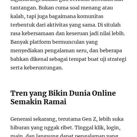
tantangan. Bukan cuma soal menang atau
kalah, tapi juga bagaimana komunitas
terbentuk dari aktivitas yang sama. Di situlah
rasa kebersamaan dan keseruan jadi nilai lebih.
Banyak platform bermunculan yang
menyediakan pengalaman seru, dan beberapa
bahkan dikenal sebagai tempat buat uji strategi
serta keberuntungan.
Tren yang Bikin Dunia Online
Semakin Ramai
Generasi sekarang, terutama Gen Z, lebih suka
hiburan yang nggak ribet. Tinggal klik, login,
main, dan langsung dapat pengalaman yang