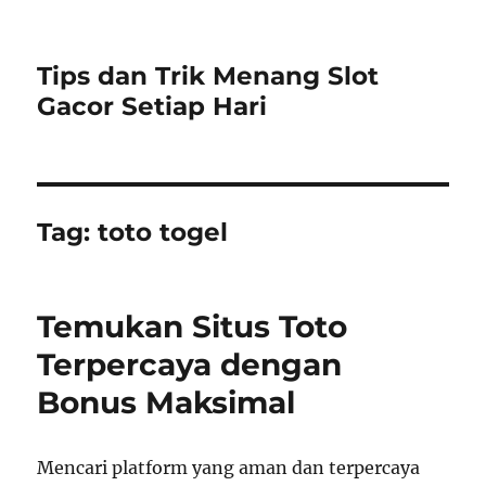
Tips dan Trik Menang Slot
Gacor Setiap Hari
Tag:
toto togel
Temukan Situs Toto
Terpercaya dengan
Bonus Maksimal
Mencari platform yang aman dan terpercaya