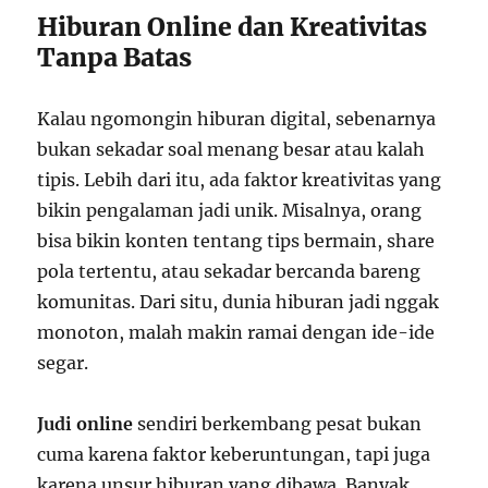
Hiburan Online dan Kreativitas
Tanpa Batas
Kalau ngomongin hiburan digital, sebenarnya
bukan sekadar soal menang besar atau kalah
tipis. Lebih dari itu, ada faktor kreativitas yang
bikin pengalaman jadi unik. Misalnya, orang
bisa bikin konten tentang tips bermain, share
pola tertentu, atau sekadar bercanda bareng
komunitas. Dari situ, dunia hiburan jadi nggak
monoton, malah makin ramai dengan ide-ide
segar.
Judi online
sendiri berkembang pesat bukan
cuma karena faktor keberuntungan, tapi juga
karena unsur hiburan yang dibawa. Banyak