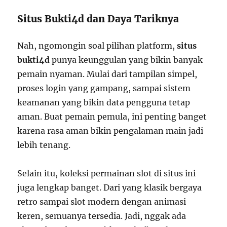
Situs Bukti4d dan Daya Tariknya
Nah, ngomongin soal pilihan platform,
situs
bukti4d
punya keunggulan yang bikin banyak
pemain nyaman. Mulai dari tampilan simpel,
proses login yang gampang, sampai sistem
keamanan yang bikin data pengguna tetap
aman. Buat pemain pemula, ini penting banget
karena rasa aman bikin pengalaman main jadi
lebih tenang.
Selain itu, koleksi permainan slot di situs ini
juga lengkap banget. Dari yang klasik bergaya
retro sampai slot modern dengan animasi
keren, semuanya tersedia. Jadi, nggak ada