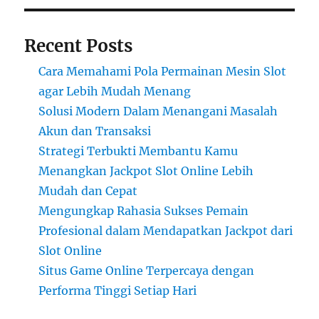
Recent Posts
Cara Memahami Pola Permainan Mesin Slot
agar Lebih Mudah Menang
Solusi Modern Dalam Menangani Masalah
Akun dan Transaksi
Strategi Terbukti Membantu Kamu
Menangkan Jackpot Slot Online Lebih
Mudah dan Cepat
Mengungkap Rahasia Sukses Pemain
Profesional dalam Mendapatkan Jackpot dari
Slot Online
Situs Game Online Terpercaya dengan
Performa Tinggi Setiap Hari