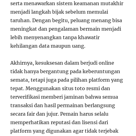
serta menawarkan sistem keamanan mutakhir
menjadi langkah bijak sebelum memulai
taruhan. Dengan begitu, peluang menang bisa
meningkat dan pengalaman bermain menjadi
lebih menyenangkan tanpa khawatir
kehilangan data maupun uang.
Akhirnya, kesuksesan dalam berjudi online
tidak hanya bergantung pada keberuntungan
semata, tetapi juga pada pilihan platform yang
tepat. Menggunakan situs toto resmi dan
terverifikasi memberi jaminan bahwa semua
transaksi dan hasil permainan berlangsung
secara fair dan jujur. Pemain harus selalu
memperhatikan reputasi dan lisensi dari
platform yang digunakan agar tidak terjebak