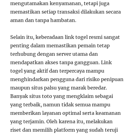
mengutamakan kenyamanan, tetapi juga
memastikan setiap transaksi dilakukan secara
aman dan tanpa hambatan.
Selain itu, keberadaan link togel resmi sangat
penting dalam memastikan pemain tetap
terhubung dengan server utama dan
mendapatkan akses tanpa gangguan. Link
togel yang aktif dan terpercaya mampu
menghindarkan pengguna dari risiko penipuan
maupun situs palsu yang marak beredar.
Banyak situs toto yang mengklaim sebagai
yang terbaik, namun tidak semua mampu
memberikan layanan optimal serta keamanan
yang terjamin. Oleh karena itu, melakukan
riset dan memilih platform yang sudah teruji