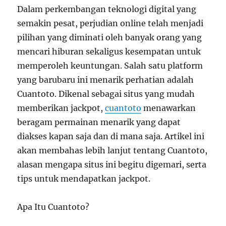
Dalam perkembangan teknologi digital yang
semakin pesat, perjudian online telah menjadi
pilihan yang diminati oleh banyak orang yang
mencari hiburan sekaligus kesempatan untuk
memperoleh keuntungan. Salah satu platform
yang barubaru ini menarik perhatian adalah
Cuantoto. Dikenal sebagai situs yang mudah
memberikan jackpot,
cuantoto
menawarkan
beragam permainan menarik yang dapat
diakses kapan saja dan di mana saja. Artikel ini
akan membahas lebih lanjut tentang Cuantoto,
alasan mengapa situs ini begitu digemari, serta
tips untuk mendapatkan jackpot.
Apa Itu Cuantoto?