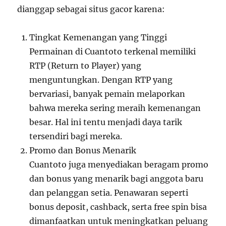
dianggap sebagai situs gacor karena:
Tingkat Kemenangan yang Tinggi
Permainan di Cuantoto terkenal memiliki
RTP (Return to Player) yang
menguntungkan. Dengan RTP yang
bervariasi, banyak pemain melaporkan
bahwa mereka sering meraih kemenangan
besar. Hal ini tentu menjadi daya tarik
tersendiri bagi mereka.
Promo dan Bonus Menarik
Cuantoto juga menyediakan beragam promo
dan bonus yang menarik bagi anggota baru
dan pelanggan setia. Penawaran seperti
bonus deposit, cashback, serta free spin bisa
dimanfaatkan untuk meningkatkan peluang