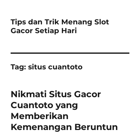
Tips dan Trik Menang Slot
Gacor Setiap Hari
Tag:
situs cuantoto
Nikmati Situs Gacor
Cuantoto yang
Memberikan
Kemenangan Beruntun