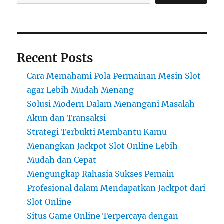
Beruntun
Recent Posts
Cara Memahami Pola Permainan Mesin Slot
agar Lebih Mudah Menang
Solusi Modern Dalam Menangani Masalah
Akun dan Transaksi
Strategi Terbukti Membantu Kamu
Menangkan Jackpot Slot Online Lebih
Mudah dan Cepat
Mengungkap Rahasia Sukses Pemain
Profesional dalam Mendapatkan Jackpot dari
Slot Online
Situs Game Online Terpercaya dengan