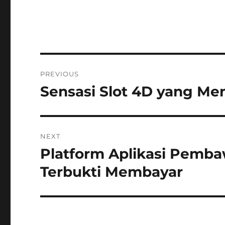
Post
PREVIOUS
navigation
Sensasi Slot 4D yang Me
Previous
post:
NEXT
Platform Aplikasi Pem
Next
post:
Terbukti Membayar