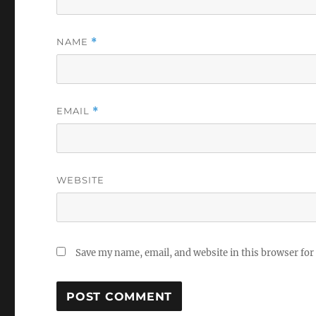
NAME
*
EMAIL
*
WEBSITE
Save my name, email, and website in this browser for