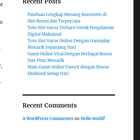
Recent Posts
ot
Panduan Lengkap Menang Konsisten di
Slot Resmi dan Terpercaya
an
Toto Slot Gacor Terbaru Untuk Pengalaman
Digital Maksimal
Toto Slot Gacor Online Dengan Gameplay
Menarik Sepanjang Hari
.
Game Online Viral Dengan Berbagai Bonus
Dan Fitur Menarik
,
Main Game Online Favorit dengan Bonus
Eksklusif Setiap Hari
r
Recent Comments
A WordPress Commenter
on
Hello world!