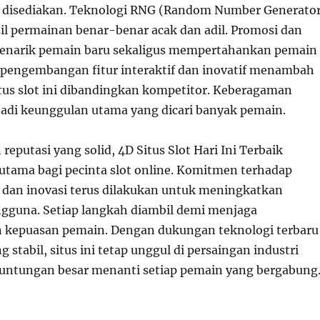
 disediakan. Teknologi RNG (Random Number Generator
l permainan benar-benar acak dan adil. Promosi dan
menarik pemain baru sekaligus mempertahankan pemain
u, pengembangan fitur interaktif dan inovatif menambah
itus slot ini dibandingkan kompetitor. Keberagaman
di keunggulan utama yang dicari banyak pemain.
eputasi yang solid, 4D Situs Slot Hari Ini Terbaik
 utama bagi pecinta slot online. Komitmen terhadap
n dan inovasi terus dilakukan untuk meningkatkan
gguna. Setiap langkah diambil demi menjaga
n kepuasan pemain. Dengan dukungan teknologi terbaru
g stabil, situs ini tetap unggul di persaingan industri
untungan besar menanti setiap pemain yang bergabung