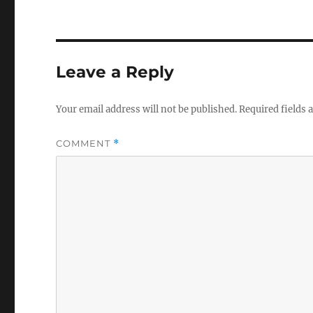
Leave a Reply
Your email address will not be published.
Required fields
COMMENT
*