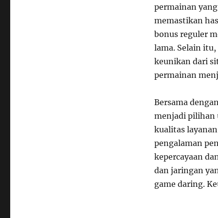
permainan yang
memastikan hasi
bonus reguler 
lama. Selain it
keunikan dari s
permainan menja
Bersama dengan r
menjadi pilihan
kualitas layana
pengalaman pen
kepercayaan da
dan jaringan yan
game daring. Ke