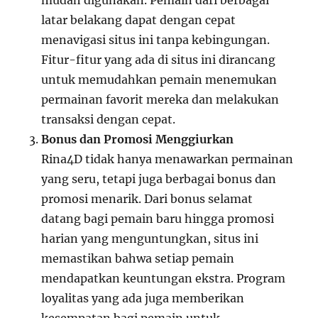
mudah digunakan. Pemain dari berbagai
latar belakang dapat dengan cepat
menavigasi situs ini tanpa kebingungan.
Fitur-fitur yang ada di situs ini dirancang
untuk memudahkan pemain menemukan
permainan favorit mereka dan melakukan
transaksi dengan cepat.
Bonus dan Promosi Menggiurkan
Rina4D tidak hanya menawarkan permainan
yang seru, tetapi juga berbagai bonus dan
promosi menarik. Dari bonus selamat
datang bagi pemain baru hingga promosi
harian yang menguntungkan, situs ini
memastikan bahwa setiap pemain
mendapatkan keuntungan ekstra. Program
loyalitas yang ada juga memberikan