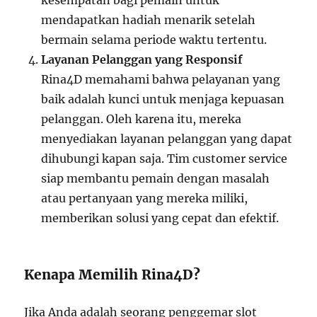
kesempatan bagi pemain untuk
mendapatkan hadiah menarik setelah
bermain selama periode waktu tertentu.
Layanan Pelanggan yang Responsif
Rina4D memahami bahwa pelayanan yang
baik adalah kunci untuk menjaga kepuasan
pelanggan. Oleh karena itu, mereka
menyediakan layanan pelanggan yang dapat
dihubungi kapan saja. Tim customer service
siap membantu pemain dengan masalah
atau pertanyaan yang mereka miliki,
memberikan solusi yang cepat dan efektif.
Kenapa Memilih Rina4D?
Jika Anda adalah seorang penggemar slot