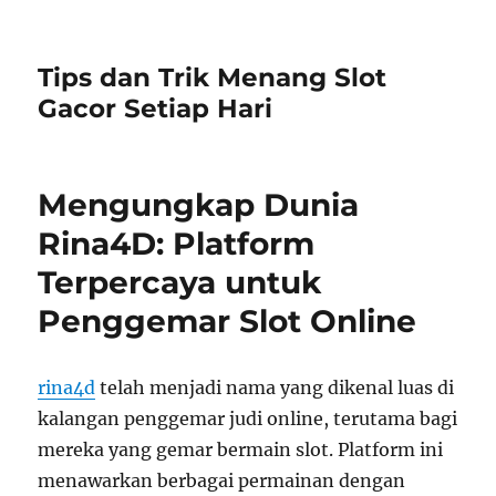
Tips dan Trik Menang Slot
Gacor Setiap Hari
Mengungkap Dunia
Rina4D: Platform
Terpercaya untuk
Penggemar Slot Online
rina4d
telah menjadi nama yang dikenal luas di
kalangan penggemar judi online, terutama bagi
mereka yang gemar bermain slot. Platform ini
menawarkan berbagai permainan dengan