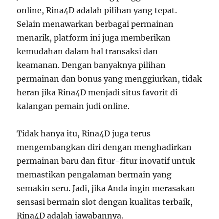
online, Rina4D adalah pilihan yang tepat.
Selain menawarkan berbagai permainan
menarik, platform ini juga memberikan
kemudahan dalam hal transaksi dan
keamanan. Dengan banyaknya pilihan
permainan dan bonus yang menggiurkan, tidak
heran jika Rina4D menjadi situs favorit di
kalangan pemain judi online.
Tidak hanya itu, Rina4D juga terus
mengembangkan diri dengan menghadirkan
permainan baru dan fitur-fitur inovatif untuk
memastikan pengalaman bermain yang
semakin seru. Jadi, jika Anda ingin merasakan
sensasi bermain slot dengan kualitas terbaik,
Rina4D adalah jawabannya.