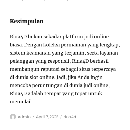
Kesimpulan
Rina4D bukan sekadar platform judi online
biasa. Dengan koleksi permainan yang lengkap,
sistem keamanan yang terjamin, serta layanan
pelanggan yang responsif, Rina4D berhasil
membangun reputasi sebagai situs terpercaya
di dunia slot online. Jadi, jika Anda ingin
mencoba peruntungan di dunia judi online,
Rina4D adalah tempat yang tepat untuk
memulai!
Author
Posted
Tags
admin
April 7, 2025
rina4d
on