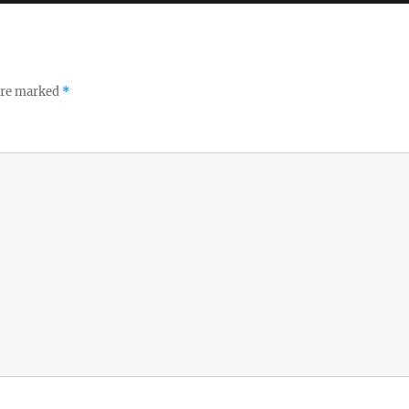
 are marked
*