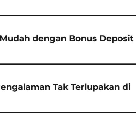
 Mudah dengan Bonus Deposit
Pengalaman Tak Terlupakan di