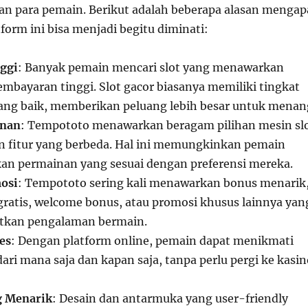
an para pemain. Berikut adalah beberapa alasan mengap
atform ini bisa menjadi begitu diminati:
ggi
: Banyak pemain mencari slot yang menawarkan
bayaran tinggi. Slot gacor biasanya memiliki tingkat
ng baik, memberikan peluang lebih besar untuk menan
inan
: Tempototo menawarkan beragam pilihan mesin sl
 fitur yang berbeda. Hal ini memungkinkan pemain
n permainan yang sesuai dengan preferensi mereka.
osi
: Tempototo sering kali menawarkan bonus menarik
 gratis, welcome bonus, atau promosi khusus lainnya yan
tkan pengalaman bermain.
es
: Dengan platform online, pemain dapat menikmati
ari mana saja dan kapan saja, tanpa perlu pergi ke kasin
g Menarik
: Desain dan antarmuka yang user-friendly