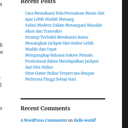
Recent Posts
a
Cara Memahami Pola Permainan Mesin Slot
agar Lebih Mudah Menang
Solusi Modern Dalam Menangani Masalah
Akun dan Transaksi
Strategi Terbukti Membantu Kamu
Menangkan Jackpot Slot Online Lebih
g.
Mudah dan Cepat
ot
Mengungkap Rahasia Sukses Pemain
Profesional dalam Mendapatkan Jackpot
dari Slot Online
Situs Game Online Terpercaya dengan
,
Performa Tinggi Setiap Hari
g
Recent Comments
o
A WordPress Commenter
on
Hello world!