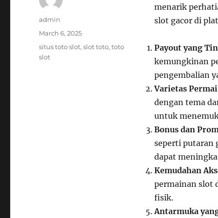
menarik perhati
Author
admin
slot gacor di pl
Posted
March 6, 2025
on
Tags
situs toto slot
,
slot toto
,
toto
Payout yang Tin
slot
kemungkinan pem
pengembalian ya
Varietas Perma
dengan tema dan
untuk menemuka
Bonus dan Prom
seperti putaran
dapat meningka
Kemudahan Aks
permainan slot d
fisik.
Antarmuka yan