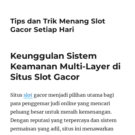
Tips dan Trik Menang Slot
Gacor Setiap Hari
Keunggulan Sistem
Keamanan Multi-Layer di
Situs Slot Gacor
Situs
slot
gacor menjadi pilihan utama bagi
para penggemar judi online yang mencari
peluang besar untuk meraih kemenangan.
Dengan reputasi yang terpercaya dan sistem
permainan yang adil, situs ini menawarkan