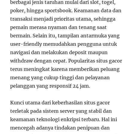
berbagai jenis taruhan mulai dari slot, togel,
poker, hingga sportsbook. Keamanan data dan
transaksi menjadi prioritas utama, sehingga
pemain merasa nyaman dan tenang saat
bermain. Selain itu, tampilan antarmuka yang
user-friendly memudahkan pengguna untuk
navigasi dan melakukan deposit maupun
withdraw dengan cepat. Popularitas situs gacor
terus meningkat karena memberikan peluang
menang yang cukup tinggi dan pelayanan
pelanggan yang responsif 24 jam.
Kunci utama dari keberhasilan situs gacor
terletak pada sistem server yang stabil dan
keamanan teknologi enkripsi terbaru. Hal ini
mencegah adanya tindakan penipuan dan