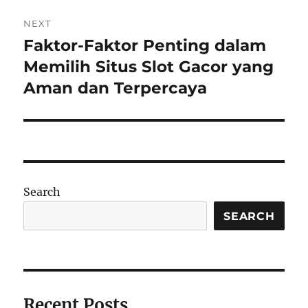
NEXT
Faktor-Faktor Penting dalam
Next
post:
Memilih Situs Slot Gacor yang
Aman dan Terpercaya
Search
SEARCH
Recent Posts