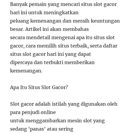
Banyak pemain yang mencari situs slot gacor
hari ini untuk meningkatkan
peluang kemenangan dan meraih keuntungan
besar. Artikel ini akan membahas
secara mendetail mengenai apa itu situs slot
gacor, cara memilih situs terbaik, serta daftar
situs slot gacor hari ini yang dapat
dipercaya dan terbukti memberikan
kemenangan.
Apa Itu Situs Slot Gacor?
Slot gacor adalah istilah yang digunakan oleh
para penjudi online
untuk menggambarkan mesin slot yang
sedang ‘panas’ atau sering