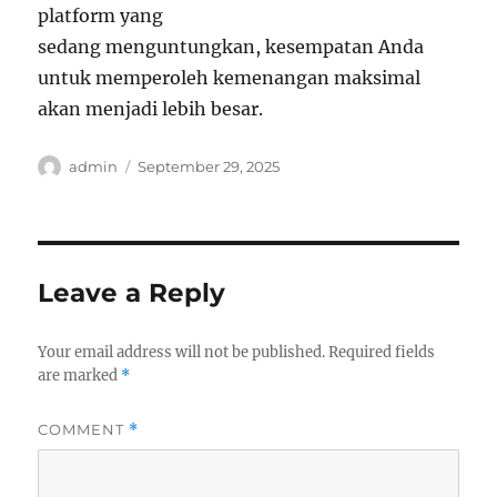
platform yang
sedang menguntungkan, kesempatan Anda
untuk memperoleh kemenangan maksimal
akan menjadi lebih besar.
Author
Posted
admin
September 29, 2025
on
Leave a Reply
Your email address will not be published.
Required fields
are marked
*
COMMENT
*