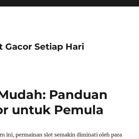
t Gacor Setiap Hari
 Mudah: Panduan
or untuk Pemula
n ini, permainan slot semakin diminati oleh para