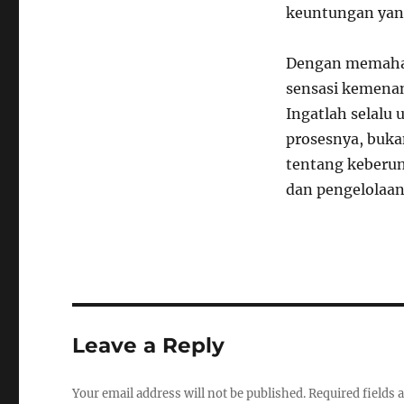
keuntungan ya
Dengan memahami
sensasi kemena
Ingatlah selalu
prosesnya, buka
tentang keberun
dan pengelolaan
Leave a Reply
Your email address will not be published.
Required fields