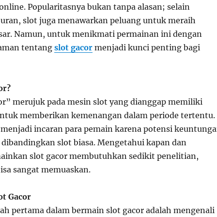
nline. Popularitasnya bukan tanpa alasan; selain
uran, slot juga menawarkan peluang untuk meraih
ar. Namun, untuk menikmati permainan ini dengan
aman tentang
slot gacor
menjadi kunci penting bagi
or?
acor” merujuk pada mesin slot yang dianggap memiliki
untuk memberikan kemenangan dalam periode tertentu.
g menjadi incaran para pemain karena potensi keuntung
r dibandingkan slot biasa. Mengetahui kapan dan
nkan slot gacor membutuhkan sedikit penelitian,
 bisa sangat memuaskan.
ot Gacor
kah pertama dalam bermain slot gacor adalah mengenali