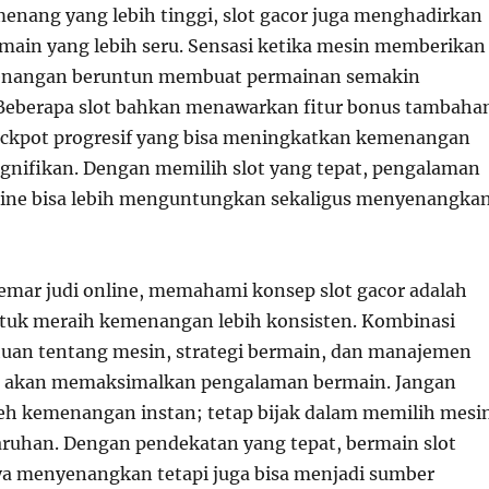
menang yang lebih tinggi, slot gacor juga menghadirkan
ain yang lebih seru. Sensasi ketika mesin memberikan
enangan beruntun membuat permainan semakin
Beberapa slot bahkan menawarkan fitur bonus tambaha
 jackpot progresif yang bisa meningkatkan kemenangan
ignifikan. Dengan memilih slot yang tepat, pengalaman
line bisa lebih menguntungkan sekaligus menyenangkan
emar judi online, memahami konsep slot gacor adalah
tuk meraih kemenangan lebih konsisten. Kombinasi
uan tentang mesin, strategi bermain, dan manajemen
k akan memaksimalkan pengalaman bermain. Jangan
leh kemenangan instan; tetap bijak dalam memilih mesi
ruhan. Dengan pendekatan yang tepat, bermain slot
ya menyenangkan tetapi juga bisa menjadi sumber