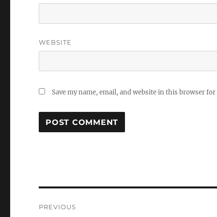
WEBSITE
Save my name, email, and website in this browser for
Post
PREVIOUS