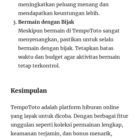
meningkatkan peluang menang dan
mendapatkan keuntungan lebih.
Bermain dengan Bijak
Meskipun bermain di TempoToto sangat
menyenangkan, pastikan untuk selalu
bermain dengan bijak. Tetapkan batas
waktu dan budget agar aktivitas bermain
tetap terkontrol.
Kesimpulan
TempoToto adalah platform hiburan online
yang layak untuk dicoba. Dengan berbagai fitur
unggulan seperti koleksi permainan lengkap,
keamanan terjamin, dan bonus menarik,