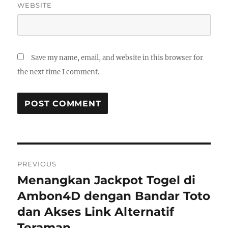
WEBSITE
Save my name, email, and website in this browser for
the next time I comment.
Post
PREVIOUS
navigation
Menangkan Jackpot Togel di
Previous
post:
Ambon4D dengan Bandar Toto
dan Akses Link Alternatif
Teraman