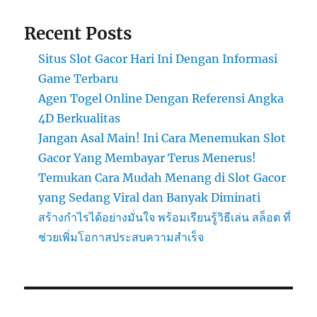
Recent Posts
Situs Slot Gacor Hari Ini Dengan Informasi
Game Terbaru
Agen Togel Online Dengan Referensi Angka
4D Berkualitas
Jangan Asal Main! Ini Cara Menemukan Slot
Gacor Yang Membayar Terus Menerus!
Temukan Cara Mudah Menang di Slot Gacor
yang Sedang Viral dan Banyak Diminati
สร้างกำไรได้อย่างมั่นใจ พร้อมเรียนรู้วิธีเล่น สล็อต ที่
ช่วยเพิ่มโอกาสประสบความสำเร็จ