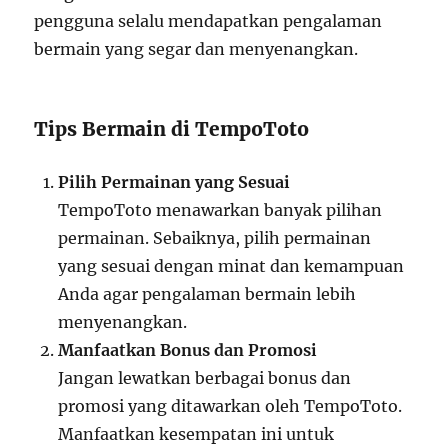
pengguna selalu mendapatkan pengalaman
bermain yang segar dan menyenangkan.
Tips Bermain di TempoToto
Pilih Permainan yang Sesuai
TempoToto menawarkan banyak pilihan
permainan. Sebaiknya, pilih permainan
yang sesuai dengan minat dan kemampuan
Anda agar pengalaman bermain lebih
menyenangkan.
Manfaatkan Bonus dan Promosi
Jangan lewatkan berbagai bonus dan
promosi yang ditawarkan oleh TempoToto.
Manfaatkan kesempatan ini untuk