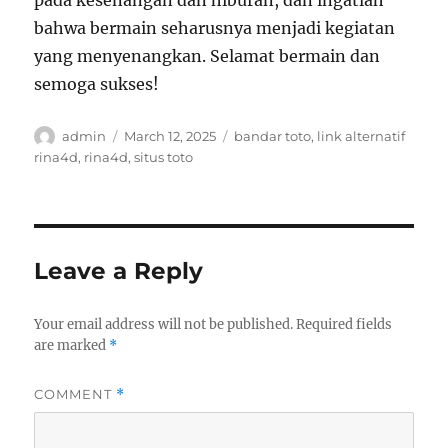
pada kesenangan dan hiburan, dan ingatlah
bahwa bermain seharusnya menjadi kegiatan
yang menyenangkan. Selamat bermain dan
semoga sukses!
Author
Posted
Tags
admin
March 12, 2025
bandar toto
,
link alternatif
on
rina4d
,
rina4d
,
situs toto
Leave a Reply
Your email address will not be published.
Required fields
are marked
*
COMMENT
*