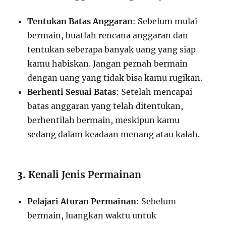
Tentukan Batas Anggaran
: Sebelum mulai
bermain, buatlah rencana anggaran dan
tentukan seberapa banyak uang yang siap
kamu habiskan. Jangan pernah bermain
dengan uang yang tidak bisa kamu rugikan.
Berhenti Sesuai Batas
: Setelah mencapai
batas anggaran yang telah ditentukan,
berhentilah bermain, meskipun kamu
sedang dalam keadaan menang atau kalah.
3.
Kenali Jenis Permainan
Pelajari Aturan Permainan
: Sebelum
bermain, luangkan waktu untuk