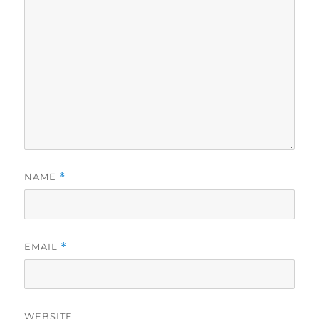
NAME
*
EMAIL
*
WEBSITE