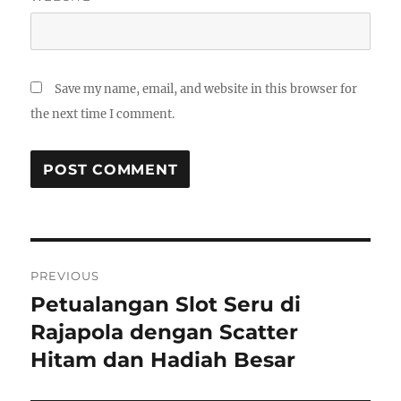
Save my name, email, and website in this browser for
the next time I comment.
Post
PREVIOUS
navigation
Petualangan Slot Seru di
Previous
post:
Rajapola dengan Scatter
Hitam dan Hadiah Besar