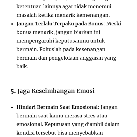
ketentuan lainnya agar tidak menemui
masalah ketika menarik kemenangan.
Jangan Terlalu Terpaku pada Bonus
: Meski
bonus menarik, jangan biarkan ini
mempengaruhi keputusanmu untuk
bermain. Fokuslah pada kesenangan
bermain dan pengelolaan anggaran yang
baik.
5.
Jaga Keseimbangan Emosi
Hindari Bermain Saat Emosional
: Jangan
bermain saat kamu merasa stres atau
emosional. Keputusan yang diambil dalam
kondisi tersebut bisa menyebabkan