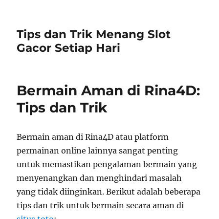
Tips dan Trik Menang Slot
Gacor Setiap Hari
Bermain Aman di Rina4D:
Tips dan Trik
Bermain aman di Rina4D atau platform
permainan online lainnya sangat penting
untuk memastikan pengalaman bermain yang
menyenangkan dan menghindari masalah
yang tidak diinginkan. Berikut adalah beberapa
tips dan trik untuk bermain secara aman di