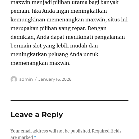
maxwin menjadi pilihan utama bagi banyak
pemain. Jika Anda ingin meningkatkan
kemungkinan memenangkan maxwin, situs ini
merupakan pilihan yang tepat. Dengan
demikian, Anda dapat menikmati pengalaman
bermain slot yang lebih mudah dan
meningkatkan peluang Anda untuk
memenangkan maxwin.
Author
Posted
admin
January 16, 2026
on
Leave a Reply
Your email address will not be published.
Required fields
are marked
*