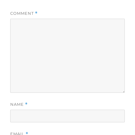
COMMENT
*
NAME
*
EMAIL
*