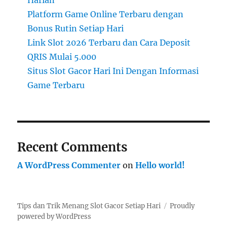
Harian
Platform Game Online Terbaru dengan
Bonus Rutin Setiap Hari
Link Slot 2026 Terbaru dan Cara Deposit
QRIS Mulai 5.000
Situs Slot Gacor Hari Ini Dengan Informasi
Game Terbaru
Recent Comments
A WordPress Commenter
on
Hello world!
Tips dan Trik Menang Slot Gacor Setiap Hari
Proudly
powered by WordPress