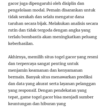
gacor juga dipengaruhi oleh disiplin dan
pengelolaan modal. Pemain disarankan untuk
tidak serakah dan selalu mengatur dana
taruhan secara bijak. Melakukan analisis secara
rutin dan tidak tergoda dengan angka yang
terlalu bombastis akan meningkatkan peluang
keberhasilan.
Akhirnya, memilih situs togel gacor yang resmi
dan terpercaya sangat penting untuk
menjamin keamanan dan kenyamanan
bermain. Banyak situs menawarkan prediksi
dan data yang akurat serta layanan pelanggan
yang responsif. Dengan pendekatan yang
tepat, game togel gacor bisa menjadi sumber
keuntungan dan hiburan yang