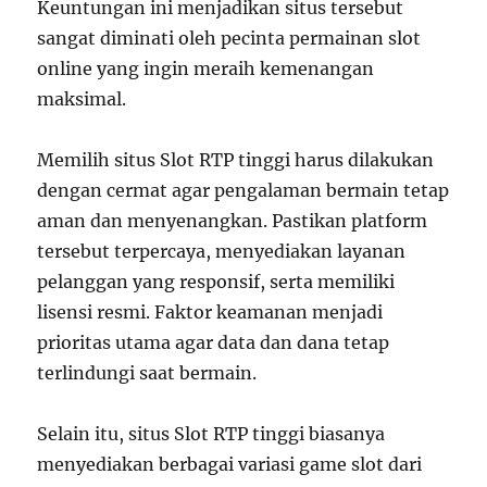
Keuntungan ini menjadikan situs tersebut
sangat diminati oleh pecinta permainan slot
online yang ingin meraih kemenangan
maksimal.
Memilih situs Slot RTP tinggi harus dilakukan
dengan cermat agar pengalaman bermain tetap
aman dan menyenangkan. Pastikan platform
tersebut terpercaya, menyediakan layanan
pelanggan yang responsif, serta memiliki
lisensi resmi. Faktor keamanan menjadi
prioritas utama agar data dan dana tetap
terlindungi saat bermain.
Selain itu, situs Slot RTP tinggi biasanya
menyediakan berbagai variasi game slot dari