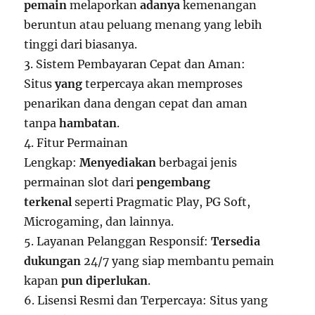
pemain
melaporkan
adanya
kemenangan
beruntun atau peluang menang yang lebih
tinggi dari biasanya.
3. Sistem Pembayaran Cepat dan Aman:
Situs
yang
terpercaya akan memproses
penarikan dana dengan cepat dan aman
tanpa
hambatan
.
4. Fitur Permainan
Lengkap:
Menyediakan
berbagai jenis
permainan slot dari
pengembang
terkenal
seperti Pragmatic Play, PG Soft,
Microgaming, dan lainnya.
5. Layanan Pelanggan Responsif:
Tersedia
dukungan
24/7 yang siap membantu pemain
kapan
pun diperlukan
.
6. Lisensi Resmi dan Terpercaya: Situs yang