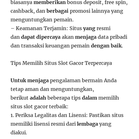
biasanya
memberikan
bonus deposit, free spin,
cashback, dan
berbagai
promosi lainnya yang
menguntungkan pemain.
– Keamanan Terjamin: Situs
yang
resmi
dan
dapat dipercaya
akan
menjaga
data pribadi
dan transaksi keuangan pemain
dengan baik
.
Tips Memilih Situs Slot Gacor Terpercaya
Untuk menjaga
pengalaman bermain Anda
tetap aman dan menguntungkan,
berikut
adalah
beberapa tips
dalam
memilih
situs slot gacor terbaik:
1. Periksa Legalitas dan Lisensi: Pastikan situs
memiliki lisensi resmi dari
lembaga
yang
diakui.