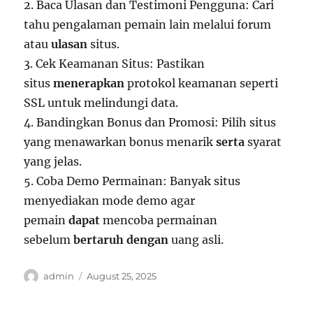
2. Baca Ulasan dan Testimoni Pengguna: Cari
tahu pengalaman pemain lain melalui forum
atau
ulasan
situs.
3. Cek Keamanan Situs: Pastikan
situs
menerapkan
protokol keamanan seperti
SSL untuk melindungi data.
4. Bandingkan Bonus dan Promosi: Pilih situs
yang menawarkan bonus menarik
serta
syarat
yang jelas.
5. Coba Demo Permainan: Banyak situs
menyediakan mode demo agar
pemain
dapat
mencoba permainan
sebelum
bertaruh dengan
uang asli.
Author
Posted
admin
August 25, 2025
on