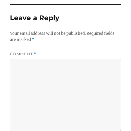
Leave a Reply
Your email address will not be published.
Required fields
are marked
*
COMMENT
*