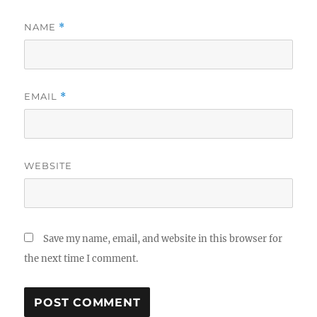
NAME
*
EMAIL
*
WEBSITE
Save my name, email, and website in this browser for
the next time I comment.