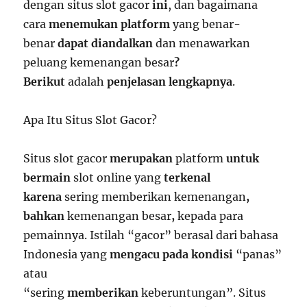
dengan situs slot gacor
ini
, dan bagaimana
cara
menemukan platform
yang benar-
benar
dapat diandalkan
dan menawarkan
peluang kemenangan besar
?
Berikut
adalah
penjelasan lengkapnya
.
Apa Itu Situs Slot Gacor?
Situs slot gacor
merupakan
platform
untuk
bermain
slot online yang
terkenal
karena
sering memberikan kemenangan
,
bahkan
kemenangan besar
,
kepada para
pemainnya. Istilah “gacor” berasal dari bahasa
Indonesia yang
mengacu pada kondisi
“panas”
atau
“sering
memberikan
keberuntungan”. Situs