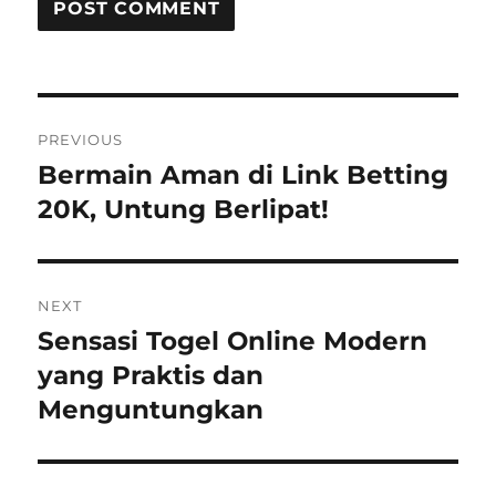
Post
PREVIOUS
navigation
Bermain Aman di Link Betting
Previous
post:
20K, Untung Berlipat!
NEXT
Sensasi Togel Online Modern
Next
post:
yang Praktis dan
Menguntungkan