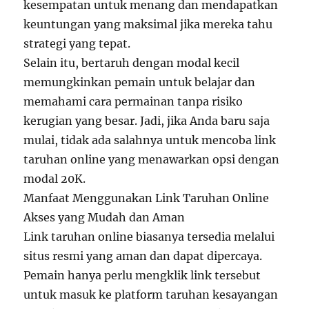
kesempatan untuk menang dan mendapatkan
keuntungan yang maksimal jika mereka tahu
strategi yang tepat.
Selain itu, bertaruh dengan modal kecil
memungkinkan pemain untuk belajar dan
memahami cara permainan tanpa risiko
kerugian yang besar. Jadi, jika Anda baru saja
mulai, tidak ada salahnya untuk mencoba link
taruhan online yang menawarkan opsi dengan
modal 20K.
Manfaat Menggunakan Link Taruhan Online
Akses yang Mudah dan Aman
Link taruhan online biasanya tersedia melalui
situs resmi yang aman dan dapat dipercaya.
Pemain hanya perlu mengklik link tersebut
untuk masuk ke platform taruhan kesayangan