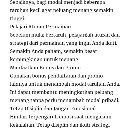
Sebaiknya, bagi modal menjadi beberapa
taruhan kecil agar peluang menang semakin
tinggi.
Pelajari Aturan Permainan
Sebelum mulai bertaruh, pelajarilah aturan dan
strategi dari permainan yang ingin Anda ikuti.
Semakin Anda paham, semakin besar
kemungkinan untuk menang.
Manfaatkan Bonus dan Promo
Gunakan bonus pendaftaran dan promo
lainnya untuk menambah modal taruhan Anda.
Ini dapat membantu meningkatkan peluang
menang tanpa perlu menambah modal pribadi.
Tetap Disiplin dan Jangan Emosional
Hindari terpengaruh emosi saat mengalami
kekalahan. Tetap disiplin dan ikuti strategi