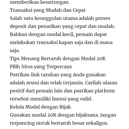
memberikan keuntungan.
Transaksi yang Mudah dan Cepat
Salah satu keunggulan utama adalah proses
deposit dan penarikan yang cepat dan mudah.
Bahkan dengan modal kecil, pemain dapat
melakukan transaksi kapan saja dan di mana
saja.
Tips Menang Bertaruh dengan Modal 20K
Pilih Situs yang Terpercaya
Pastikan link taruhan yang Anda gunakan
adalah resmi dan telah terjamin. Carilah ulasan
positif dari pemain lain dan pastikan platform
tersebut memiliki lisensi yang valid.
Kelola Modal dengan Bijak
Gunakan modal 20K dengan bijaksana. Jangan
terpancing untuk bertaruh besar sekaligus.