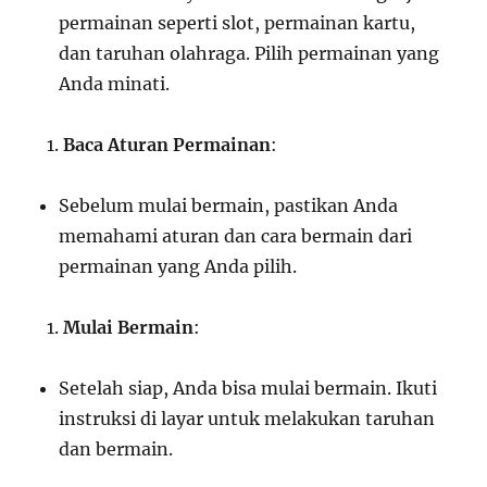
permainan seperti slot, permainan kartu,
dan taruhan olahraga. Pilih permainan yang
Anda minati.
Baca Aturan Permainan
:
Sebelum mulai bermain, pastikan Anda
memahami aturan dan cara bermain dari
permainan yang Anda pilih.
Mulai Bermain
:
Setelah siap, Anda bisa mulai bermain. Ikuti
instruksi di layar untuk melakukan taruhan
dan bermain.