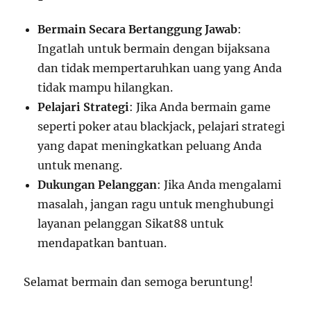
Bermain Secara Bertanggung Jawab
:
Ingatlah untuk bermain dengan bijaksana
dan tidak mempertaruhkan uang yang Anda
tidak mampu hilangkan.
Pelajari Strategi
: Jika Anda bermain game
seperti poker atau blackjack, pelajari strategi
yang dapat meningkatkan peluang Anda
untuk menang.
Dukungan Pelanggan
: Jika Anda mengalami
masalah, jangan ragu untuk menghubungi
layanan pelanggan Sikat88 untuk
mendapatkan bantuan.
Selamat bermain dan semoga beruntung!