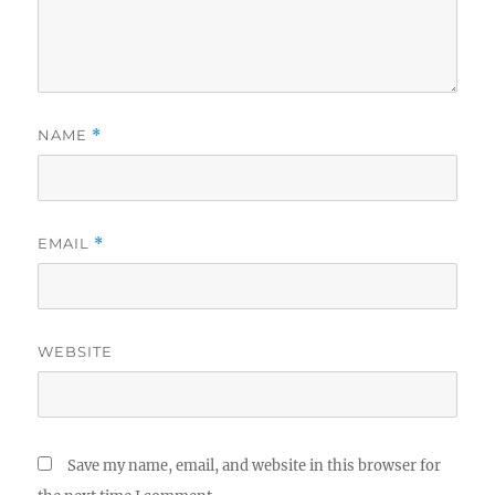
NAME
*
EMAIL
*
WEBSITE
Save my name, email, and website in this browser for