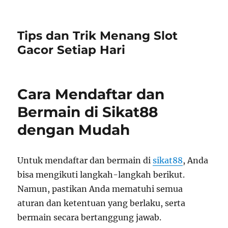
Tips dan Trik Menang Slot
Gacor Setiap Hari
Cara Mendaftar dan
Bermain di Sikat88
dengan Mudah
Untuk mendaftar dan bermain di
sikat88
, Anda
bisa mengikuti langkah-langkah berikut.
Namun, pastikan Anda mematuhi semua
aturan dan ketentuan yang berlaku, serta
bermain secara bertanggung jawab.