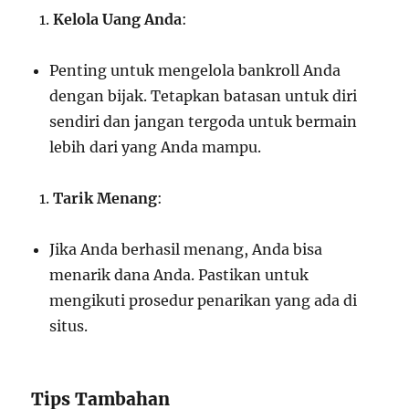
Kelola Uang Anda
:
Penting untuk mengelola bankroll Anda
dengan bijak. Tetapkan batasan untuk diri
sendiri dan jangan tergoda untuk bermain
lebih dari yang Anda mampu.
Tarik Menang
:
Jika Anda berhasil menang, Anda bisa
menarik dana Anda. Pastikan untuk
mengikuti prosedur penarikan yang ada di
situs.
Tips Tambahan