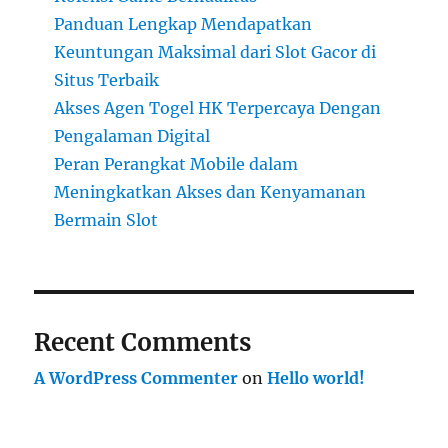
Panduan Lengkap Mendapatkan
Keuntungan Maksimal dari Slot Gacor di
Situs Terbaik
Akses Agen Togel HK Terpercaya Dengan
Pengalaman Digital
Peran Perangkat Mobile dalam
Meningkatkan Akses dan Kenyamanan
Bermain Slot
Recent Comments
A WordPress Commenter
on
Hello world!