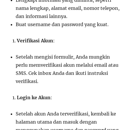
Lengkapi informasi yang diminta, seperti
nama lengkap, alamat email, nomor telepon,
dan informasi lainnya.
Buat username dan password yang kuat.
Verifikasi Akun
:
Setelah mengisi formulir, Anda mungkin
perlu memverifikasi akun melalui email atau
SMS. Cek inbox Anda dan ikuti instruksi
verifikasi.
Login ke Akun
:
Setelah akun Anda terverifikasi, kembali ke
halaman utama dan masuk dengan