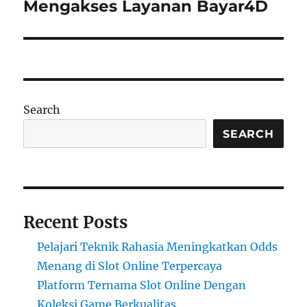
Mengakses Layanan Bayar4D
Search
SEARCH
Recent Posts
Pelajari Teknik Rahasia Meningkatkan Odds
Menang di Slot Online Terpercaya
Platform Ternama Slot Online Dengan
Koleksi Game Berkualitas