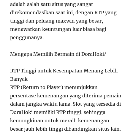
adalah salah satu situs yang sangat
direkomendasikan saat ini, dengan RTP yang
tinggi dan peluang maxwin yang besar,
menawarkan keuntungan luar biasa bagi
penggunanya.
Mengapa Memilih Bermain di DoraHoki?
RTP Tinggi untuk Kesempatan Menang Lebih
Banyak
RTP (Return to Player) menunjukkan
persentase kemenangan yang diterima pemain
dalam jangka waktu lama. Slot yang tersedia di
DoraHoki memiliki RTP tinggi, sehingga
kemungkinan untuk meraih kemenangan
besar jauh lebih tinggi dibandingkan situs lain.