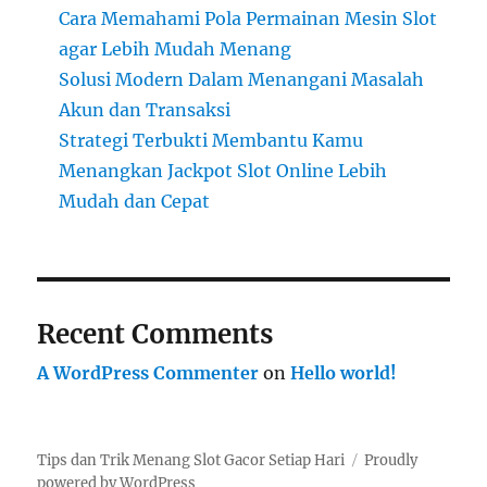
Cara Memahami Pola Permainan Mesin Slot
agar Lebih Mudah Menang
Solusi Modern Dalam Menangani Masalah
Akun dan Transaksi
Strategi Terbukti Membantu Kamu
Menangkan Jackpot Slot Online Lebih
Mudah dan Cepat
Recent Comments
A WordPress Commenter
on
Hello world!
Tips dan Trik Menang Slot Gacor Setiap Hari
Proudly
powered by WordPress