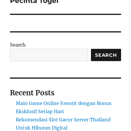
Pecinta Togel
Search
SEARCH
Recent Posts
Main Game Online Favorit dengan Bonus
Eksklusif Setiap Hari
Rekomendasi Slot Gacor Server Thailand
Untuk Hiburan Digital