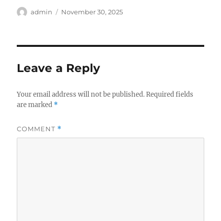
Author
Posted
admin
November 30, 2025
on
Leave a Reply
Your email address will not be published.
Required fields
are marked
*
COMMENT
*