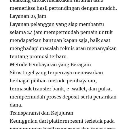
belakang untuk melakukan taruhan atau
memeriksa hasil pertandingan dengan mudah.
Layanan 24 Jam
Layanan pelanggan yang siap membantu
selama 24 jam mempermudah pemain untuk
mendapatkan bantuan kapan saja, baik saat
menghadapi masalah teknis atau menanyakan
tentang promosi terbaru.
Metode Pembayaran yang Beragam
Situs togel yang terpercaya menawarkan
berbagai pilihan metode pembayaran,
termasuk transfer bank, e-wallet, dan pulsa,
mempermudah proses deposit serta penarikan
dana.
Transparansi dan Kejujuran
Keunggulan dari platform resmi terletak pada