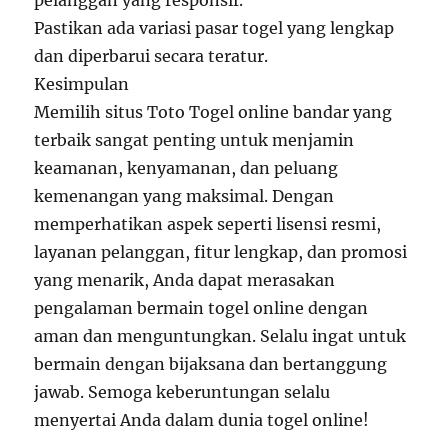
pelanggan yang responsif.
Pastikan ada variasi pasar togel yang lengkap
dan diperbarui secara teratur.
Kesimpulan
Memilih situs Toto Togel online bandar yang
terbaik sangat penting untuk menjamin
keamanan, kenyamanan, dan peluang
kemenangan yang maksimal. Dengan
memperhatikan aspek seperti lisensi resmi,
layanan pelanggan, fitur lengkap, dan promosi
yang menarik, Anda dapat merasakan
pengalaman bermain togel online dengan
aman dan menguntungkan. Selalu ingat untuk
bermain dengan bijaksana dan bertanggung
jawab. Semoga keberuntungan selalu
menyertai Anda dalam dunia togel online!