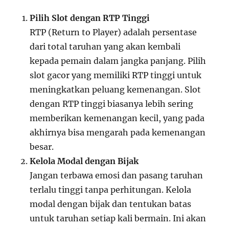
Pilih Slot dengan RTP Tinggi
RTP (Return to Player) adalah persentase
dari total taruhan yang akan kembali
kepada pemain dalam jangka panjang. Pilih
slot gacor yang memiliki RTP tinggi untuk
meningkatkan peluang kemenangan. Slot
dengan RTP tinggi biasanya lebih sering
memberikan kemenangan kecil, yang pada
akhirnya bisa mengarah pada kemenangan
besar.
Kelola Modal dengan Bijak
Jangan terbawa emosi dan pasang taruhan
terlalu tinggi tanpa perhitungan. Kelola
modal dengan bijak dan tentukan batas
untuk taruhan setiap kali bermain. Ini akan