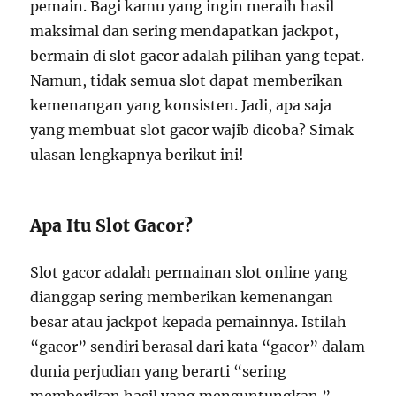
pemain. Bagi kamu yang ingin meraih hasil
maksimal dan sering mendapatkan jackpot,
bermain di slot gacor adalah pilihan yang tepat.
Namun, tidak semua slot dapat memberikan
kemenangan yang konsisten. Jadi, apa saja
yang membuat slot gacor wajib dicoba? Simak
ulasan lengkapnya berikut ini!
Apa Itu Slot Gacor?
Slot gacor adalah permainan slot online yang
dianggap sering memberikan kemenangan
besar atau jackpot kepada pemainnya. Istilah
“gacor” sendiri berasal dari kata “gacor” dalam
dunia perjudian yang berarti “sering