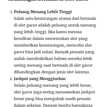
Peluang Menang Lebih Tinggi
Salah satu keuntungan utama dari bermain
di slot gacor adalah peluang untuk menang
yang lebih tinggi. Jika kamu merasa
kesulitan dalam menemukan slot yang
memberikan kemenangan, mencoba slot
gacor bisa jadi solusi. Banyak pemain yang
sudah membuktikan bahwa mereka lebih
sering menang saat bermain di slot gacor
dibandingkan dengan jenis slot lainnya.
Jackpot yang Menggiurkan
Selain peluang menang yang lebih besar,
slot gacor juga sering menawarkan jackpot
besar yang bisa mengubah nasib pemain
dalam sekejap. Dengan begitu banyaknya