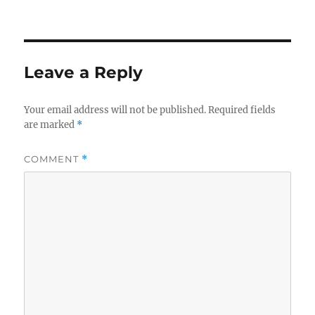
Leave a Reply
Your email address will not be published.
Required fields
are marked
*
COMMENT
*