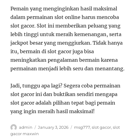
Pemain yang menginginkan hasil maksimal
dalam permainan slot online harus mencoba
slot gacor. Slot ini memberikan peluang yang
lebih tinggi untuk meraih kemenangan, serta
jackpot besar yang menggiurkan. Tidak hanya
itu, bermain di slot gacor juga bisa
meningkatkan pengalaman bermain karena
permainan menjadi lebih seru dan menantang.
Jadi, tunggu apa lagi? Segera coba permainan
slot gacor ini dan buktikan sendiri mengapa
slot gacor adalah pilihan tepat bagi pemain
yang ingin meraih hasil maksimal!
Author
Posted
Tags
admin
January 3, 2026
msg777
,
slot gacor
,
slot
on
gacor maxwin