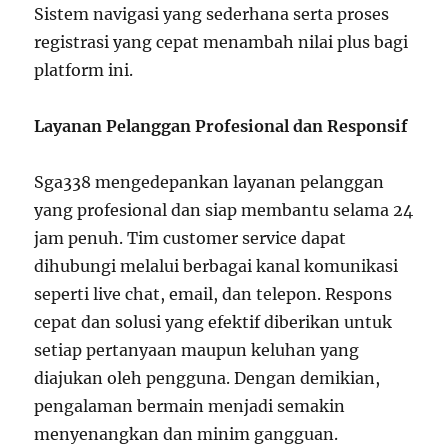
Sistem navigasi yang sederhana serta proses
registrasi yang cepat menambah nilai plus bagi
platform ini.
Layanan Pelanggan Profesional dan Responsif
Sga338 mengedepankan layanan pelanggan
yang profesional dan siap membantu selama 24
jam penuh. Tim customer service dapat
dihubungi melalui berbagai kanal komunikasi
seperti live chat, email, dan telepon. Respons
cepat dan solusi yang efektif diberikan untuk
setiap pertanyaan maupun keluhan yang
diajukan oleh pengguna. Dengan demikian,
pengalaman bermain menjadi semakin
menyenangkan dan minim gangguan.