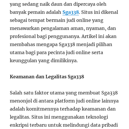
yang sedang naik daun dan dipercaya oleh
banyak pemain adalah
Sga338
. Situs ini dikenal
sebagai tempat bermain judi online yang
menawarkan pengalaman aman, nyaman, dan
profesional bagi penggunanya. Artikel ini akan
membahas mengapa Sga338 menjadi pilihan
utama bagi para pecinta judi online serta
keunggulan yang dimilikinya.
Keamanan dan Legalitas Sga338
Salah satu faktor utama yang membuat Sga338
menonjol di antara platform judi online lainnya
adalah komitmennya terhadap keamanan dan
legalitas. Situs ini menggunakan teknologi
enkripsi terbaru untuk melindungi data pribadi