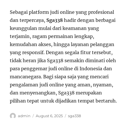
Sebagai platform judi online yang profesional
dan terpercaya,
Sga338
hadir dengan berbagai
keunggulan mulai dari keamanan yang
terjamin, ragam permainan lengkap,
kemudahan akses, hingga layanan pelanggan
yang responsif. Dengan segala fitur tersebut,
tidak heran jika Sga338 semakin diminati oleh
para penggemar judi online di Indonesia dan
mancanegara. Bagi siapa saja yang mencari
pengalaman judi online yang aman, nyaman,
dan menyenangkan, Sga338 merupakan
pilihan tepat untuk dijadikan tempat bertaruh.
Author
Posted
Tags
admin
August 6, 2025
sga338
on