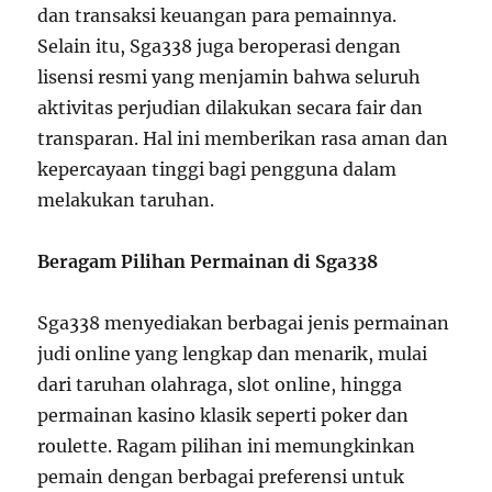
dan transaksi keuangan para pemainnya.
Selain itu, Sga338 juga beroperasi dengan
lisensi resmi yang menjamin bahwa seluruh
aktivitas perjudian dilakukan secara fair dan
transparan. Hal ini memberikan rasa aman dan
kepercayaan tinggi bagi pengguna dalam
melakukan taruhan.
Beragam Pilihan Permainan di Sga338
Sga338 menyediakan berbagai jenis permainan
judi online yang lengkap dan menarik, mulai
dari taruhan olahraga, slot online, hingga
permainan kasino klasik seperti poker dan
roulette. Ragam pilihan ini memungkinkan
pemain dengan berbagai preferensi untuk