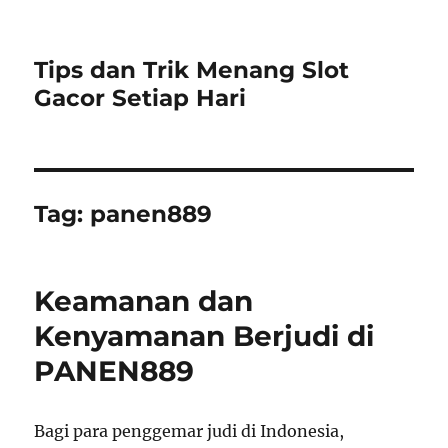
Tips dan Trik Menang Slot
Gacor Setiap Hari
Tag:
panen889
Keamanan dan
Kenyamanan Berjudi di
PANEN889
Bagi para penggemar judi di Indonesia,