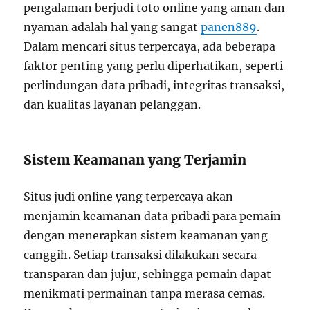
pengalaman berjudi toto online yang aman dan
nyaman adalah hal yang sangat
panen889
.
Dalam mencari situs terpercaya, ada beberapa
faktor penting yang perlu diperhatikan, seperti
perlindungan data pribadi, integritas transaksi,
dan kualitas layanan pelanggan.
Sistem Keamanan yang Terjamin
Situs judi online yang terpercaya akan
menjamin keamanan data pribadi para pemain
dengan menerapkan sistem keamanan yang
canggih. Setiap transaksi dilakukan secara
transparan dan jujur, sehingga pemain dapat
menikmati permainan tanpa merasa cemas.