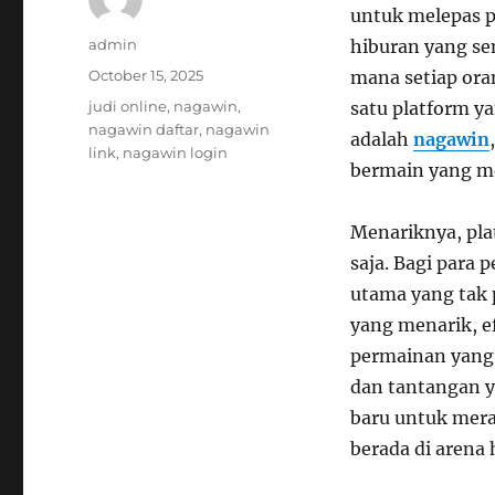
untuk melepas pe
Author
admin
hiburan yang se
Posted
October 15, 2025
mana setiap ora
on
Tags
judi online
,
nagawin
,
satu platform y
nagawin daftar
,
nagawin
adalah
nagawin
link
,
nagawin login
bermain yang m
Menariknya, pla
saja. Bagi para
utama yang tak
yang menarik, e
permainan yang
dan tantangan y
baru untuk mera
berada di arena