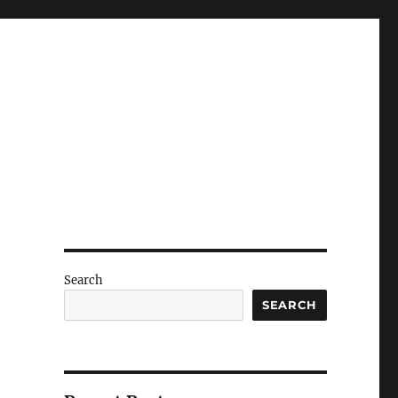
Search
SEARCH