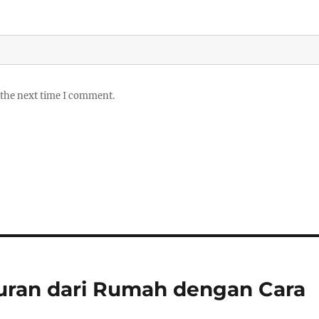
 the next time I comment.
uran dari Rumah dengan Cara