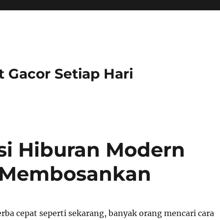
t Gacor Setiap Hari
si Hiburan Modern
h Membosankan
erba cepat seperti sekarang, banyak orang mencari cara