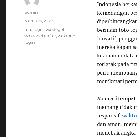
Indonesia berka
Author
admin
kemenangan besa
Posted
March 16, 2026
diperbincangka
on
Tags
toto togel
,
waktogel
,
bermain toto to
waktogel daftar
,
waktogel
inovatif, penggu
login
mereka kapan sa
keamanan data m
terletak pada fi
perlu membuang
menikmati perm
Mencari tempat 
memang tidak mu
responsif.
wakto
dan aman, memu
menebak angka 