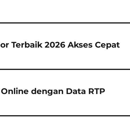
or Terbaik 2026 Akses Cepat
t Online dengan Data RTP