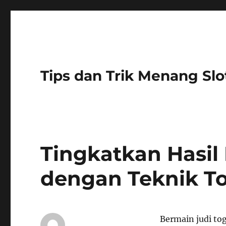
Tips dan Trik Menang Slo
Tingkatkan Hasil
dengan Teknik To
Bermain judi to