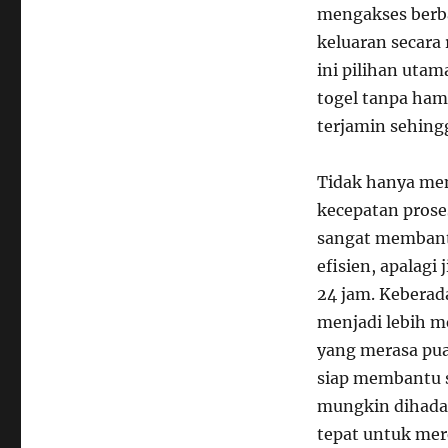
mengakses berba
keluaran secara
ini pilihan uta
togel tanpa ham
terjamin sehingg
Tidak hanya me
kecepatan proses
sangat membant
efisien, apalagi
24 jam. Keberad
menjadi lebih 
yang merasa pua
siap membantu s
mungkin dihada
tepat untuk mer