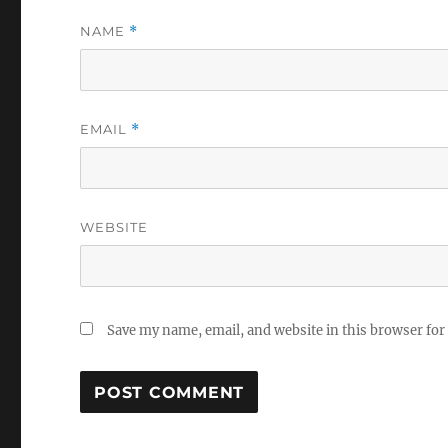
NAME
*
EMAIL
*
WEBSITE
Save my name, email, and website in this browser for