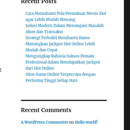
Recent Posts
Cara Memahami Pola Permainan Mesin Slot
agar Lebih Mudah Menang
Solusi Modern Dalam Menangani Masalah
Akun dan Transaksi
Strategi Terbukti Membantu Kamu
Menangkan Jackpot Slot Online Lebih
Mudah dan Cepat
Mengungkap Rahasia Sukses Pemain
Profesional dalam Mendapatkan Jackpot
dari Slot Online
g
Situs Game Online Terpercaya dengan
Performa Tinggi Setiap Hari
Recent Comments
A WordPress Commenter
on
Hello world!