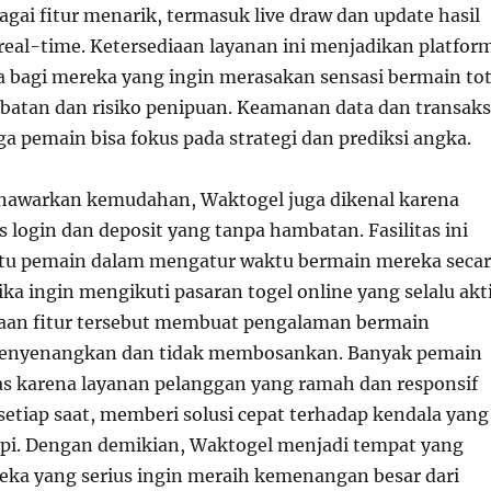
gai fitur menarik, termasuk live draw dan update hasil
 real-time. Ketersediaan layanan ini menjadikan platfor
ma bagi mereka yang ingin merasakan sensasi bermain to
batan dan risiko penipuan. Keamanan data dan transaks
a pemain bisa fokus pada strategi dan prediksi angka.
nawarkan kemudahan, Waktogel juga dikenal karena
 login dan deposit yang tanpa hambatan. Fasilitas ini
u pemain dalam mengatur waktu bermain mereka secar
 jika ingin mengikuti pasaran togel online yang selalu akt
aan fitur tersebut membuat pengalaman bermain
menyenangkan dan tidak membosankan. Banyak pemain
s karena layanan pelanggan yang ramah dan responsif
etiap saat, memberi solusi cepat terhadap kendala yang
pi. Dengan demikian, Waktogel menjadi tempat yang
eka yang serius ingin meraih kemenangan besar dari