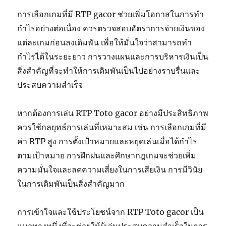
การเลือกเกมที่มี RTP gacor ช่วยเพิ่มโอกาสในการทำ
กำไรอย่างต่อเนื่อง ควรตรวจสอบอัตราการจ่ายเงินของ
แต่ละเกมก่อนลงเดิมพัน เพื่อให้มั่นใจว่าสามารถทำ
กำไรได้ในระยะยาว การวางแผนและการบริหารเงินเป็น
สิ่งสำคัญที่จะทำให้การเดิมพันเป็นไปอย่างราบรื่นและ
ประสบความสำเร็จ
หากต้องการเล่น RTP Toto gacor อย่างมีประสิทธิภาพ
ควรใช้กลยุทธ์การเล่นที่เหมาะสม เช่น การเลือกเกมที่มี
ค่า RTP สูง การตั้งเป้าหมายและหยุดเล่นเมื่อได้กำไร
ตามเป้าหมาย การฝึกฝนและศึกษากฎเกมจะช่วยเพิ่ม
ความมั่นใจและลดความเสี่ยงในการเสียเงิน การมีวินัย
ในการเดิมพันเป็นสิ่งสำคัญมาก
การเข้าใจและใช้ประโยชน์จาก RTP Toto gacor เป็น