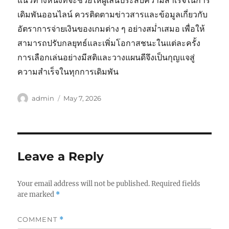
แนวทางหนึ่งที่จะช่วยให้ผู้เล่นประสบความสำเร็จในการ
เดิมพันออนไลน์ ควรติดตามข่าวสารและข้อมูลเกี่ยวกับ
อัตราการจ่ายเงินของเกมต่าง ๆ อย่างสม่ำเสมอ เพื่อให้
สามารถปรับกลยุทธ์และเพิ่มโอกาสชนะในแต่ละครั้ง
การเลือกเล่นอย่างมีสติและวางแผนดีจึงเป็นกุญแจสู่
ความสำเร็จในทุกการเดิมพัน
Author
Posted
admin
May 7, 2026
on
Leave a Reply
Your email address will not be published.
Required fields
are marked
*
COMMENT
*