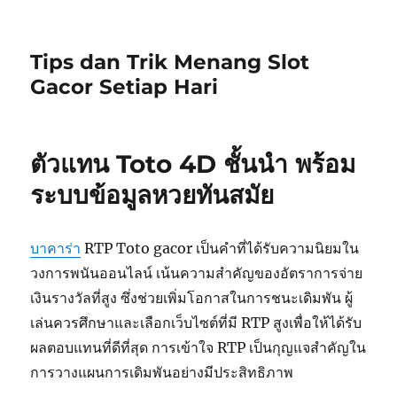
Tips dan Trik Menang Slot
Gacor Setiap Hari
ตัวแทน Toto 4D ชั้นนำ พร้อม
ระบบข้อมูลหวยทันสมัย
บาคาร่า
RTP Toto gacor เป็นคำที่ได้รับความนิยมใน
วงการพนันออนไลน์ เน้นความสำคัญของอัตราการจ่าย
เงินรางวัลที่สูง ซึ่งช่วยเพิ่มโอกาสในการชนะเดิมพัน ผู้
เล่นควรศึกษาและเลือกเว็บไซต์ที่มี RTP สูงเพื่อให้ได้รับ
ผลตอบแทนที่ดีที่สุด การเข้าใจ RTP เป็นกุญแจสำคัญใน
การวางแผนการเดิมพันอย่างมีประสิทธิภาพ