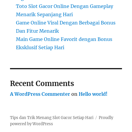
Toto Slot Gacor Online Dengan Gameplay
Menarik Sepanjang Hari
Game Online Viral Dengan Berbagai Bonus
Dan Fitur Menarik
Main Game Online Favorit dengan Bonus
Eksklusif Setiap Hari
Recent Comments
A WordPress Commenter
on
Hello world!
Tips dan Trik Menang Slot Gacor Setiap Hari
Proudly
powered by WordPress