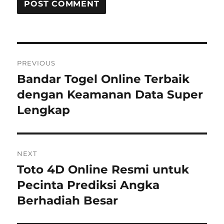
Post
PREVIOUS
navigation
Bandar Togel Online Terbaik
Previous
post:
dengan Keamanan Data Super
Lengkap
NEXT
Toto 4D Online Resmi untuk
Next
post:
Pecinta Prediksi Angka
Berhadiah Besar