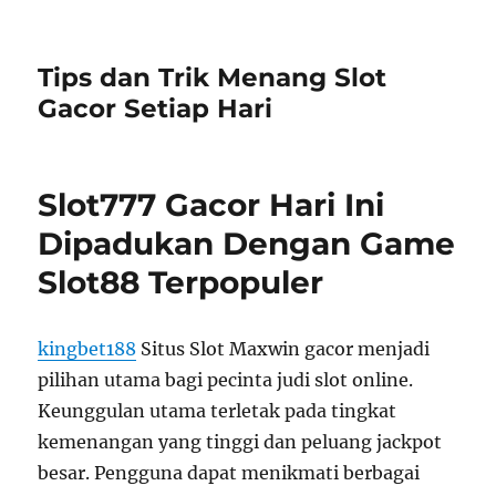
Tips dan Trik Menang Slot
Gacor Setiap Hari
Slot777 Gacor Hari Ini
Dipadukan Dengan Game
Slot88 Terpopuler
kingbet188
Situs Slot Maxwin gacor menjadi
pilihan utama bagi pecinta judi slot online.
Keunggulan utama terletak pada tingkat
kemenangan yang tinggi dan peluang jackpot
besar. Pengguna dapat menikmati berbagai