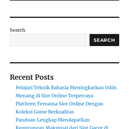
Search
SEARCH
Recent Posts
Pelajari Teknik Rahasia Meningkatkan Odds
Menang di Slot Online Terpercaya
Platform Ternama Slot Online Dengan
Koleksi Game Berkualitas
Panduan Lengkap Mendapatkan
Keuntungan Maksimal dari Slot Gacor di