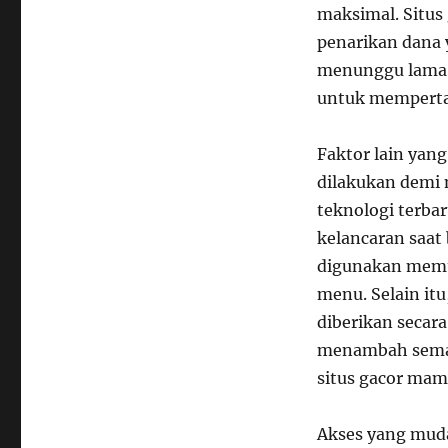
maksimal. Situs 
penarikan dana 
menunggu lama s
untuk memperta
Faktor lain yan
dilakukan demi
teknologi terba
kelancaran saa
digunakan memu
menu. Selain it
diberikan secar
menambah seman
situs gacor mamp
Akses yang muda