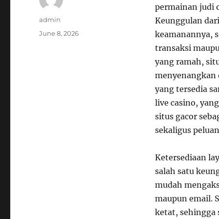
permainan judi 
Author
admin
Keunggulan dari 
Posted
June 8, 2026
keamanannya, s
on
transaksi maupu
yang ramah, si
menyenangkan d
yang tersedia sa
live casino, yan
situs gacor seb
sekaligus pelua
Ketersediaan la
salah satu keun
mudah mengakses
maupun email. S
ketat, sehingga 