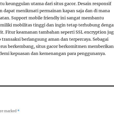
tu keunggulan utama dari situs gacor. Desain responsif
 dapat menikmati permainan kapan saja dan di mana
atan. Support mobile friendly ini sangat membantu
iliki mobilitas tinggi dan ingin tetap terhubung deng
it. Fitur keamanan tambahan seperti SSL encryption jug
 transaksi berlangsung aman dan terpercaya. Sebagai
terus berkembang, situs gacor berkomitmen memberikan
k demi kepuasan dan kemenangan para penggunanya.
 are marked
*