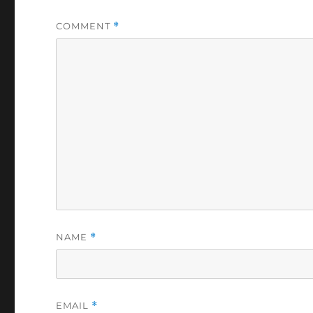
COMMENT
*
NAME
*
EMAIL
*