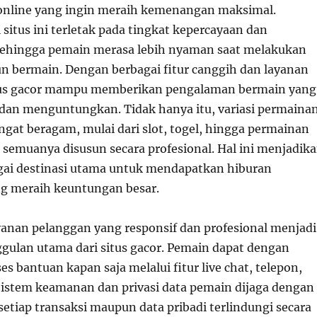
online yang ingin meraih kemenangan maksimal.
situs ini terletak pada tingkat kepercayaan dan
ehingga pemain merasa lebih nyaman saat melakukan
n bermain. Dengan berbagai fitur canggih dan layanan
tus gacor mampu memberikan pengalaman bermain yang
an menguntungkan. Tidak hanya itu, variasi permaina
ngat beragam, mulai dari slot, togel, hingga permainan
g semuanya disusun secara profesional. Hal ini menjadik
agai destinasi utama untuk mendapatkan hiburan
ng meraih keuntungan besar.
yanan pelanggan yang responsif dan profesional menjadi
ggulan utama dari situs gacor. Pemain dapat dengan
 bantuan kapan saja melalui fitur live chat, telepon,
istem keamanan dan privasi data pemain dijaga dengan
setiap transaksi maupun data pribadi terlindungi secara