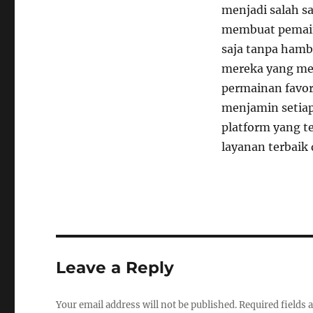
menjadi salah sa
membuat pemain
saja tanpa hamb
mereka yang mem
permainan favor
menjamin setiap
platform yang 
layanan terbai
Leave a Reply
Your email address will not be published.
Required fields