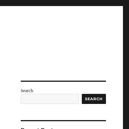
Search
SEARCH