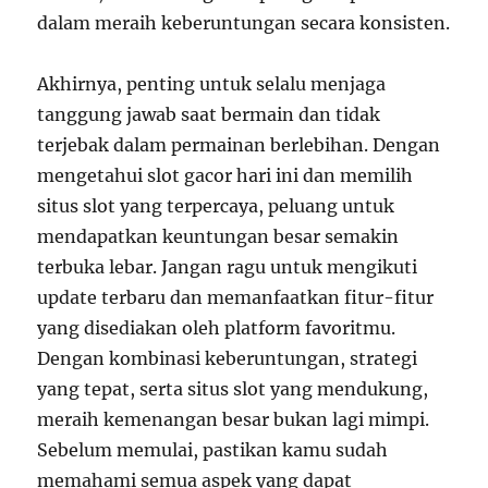
dalam meraih keberuntungan secara konsisten.
Akhirnya, penting untuk selalu menjaga
tanggung jawab saat bermain dan tidak
terjebak dalam permainan berlebihan. Dengan
mengetahui slot gacor hari ini dan memilih
situs slot yang terpercaya, peluang untuk
mendapatkan keuntungan besar semakin
terbuka lebar. Jangan ragu untuk mengikuti
update terbaru dan memanfaatkan fitur-fitur
yang disediakan oleh platform favoritmu.
Dengan kombinasi keberuntungan, strategi
yang tepat, serta situs slot yang mendukung,
meraih kemenangan besar bukan lagi mimpi.
Sebelum memulai, pastikan kamu sudah
memahami semua aspek yang dapat