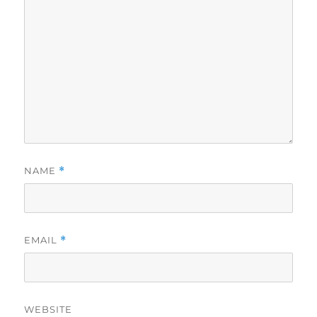
NAME
*
EMAIL
*
WEBSITE